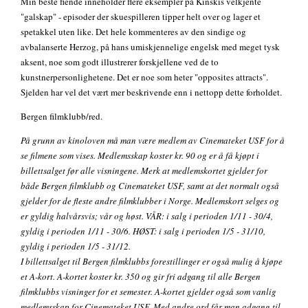
Min beste fiende inneholder flere eksempler på Kinskis velkjente
"galskap" - episoder der skuespilleren tipper helt over og lager et
spetakkel uten like. Det hele kommenteres av den sindige og
avbalanserte Herzog, på hans umiskjennelige engelsk med meget tysk
aksent, noe som godt illustrerer forskjellene ved de to
kunstnerpersonlighetene. Det er noe som heter "opposites attracts".
Sjelden har vel det vært mer beskrivende enn i nettopp dette forholdet.
Bergen filmklubb/red.
På grunn av kinoloven må man være medlem av Cinemateket USF for å
se filmene som vises. Medlemsskap koster kr. 90 og er å få kjøpt i
billettsalget før alle visningene. Merk at medlemskortet gjelder for
både Bergen filmklubb og Cinemateket USF, samt at det normalt også
gjelder for de fleste andre filmklubber i Norge. Medlemskort selges og
er gyldig halvårsvis; vår og høst. VÅR: i salg i perioden 1/11 - 30/4,
gyldig i perioden 1/11 - 30/6. HØST: i salg i perioden 1/5 - 31/10,
gyldig i perioden 1/5 - 31/12.
I billettsalget til Bergen filmklubbs forestillinger er også mulig å kjøpe
et A-kort. A-kortet koster kr. 350 og gir fri adgang til alle Bergen
filmklubbs visninger for et semester. A-kortet gjelder også som vanlig
medlemsskap for Cinemateket USF. Med andre ord får man adgang til