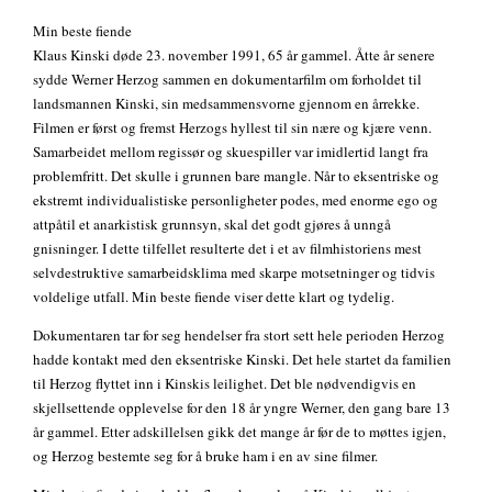
Min beste fiende
Klaus Kinski døde 23. november 1991, 65 år gammel. Åtte år senere
sydde Werner Herzog sammen en dokumentarfilm om forholdet til
landsmannen Kinski, sin medsammensvorne gjennom en årrekke.
Filmen er først og fremst Herzogs hyllest til sin nære og kjære venn.
Samarbeidet mellom regissør og skuespiller var imidlertid langt fra
problemfritt. Det skulle i grunnen bare mangle. Når to eksentriske og
ekstremt individualistiske personligheter podes, med enorme ego og
attpåtil et anarkistisk grunnsyn, skal det godt gjøres å unngå
gnisninger. I dette tilfellet resulterte det i et av filmhistoriens mest
selvdestruktive samarbeidsklima med skarpe motsetninger og tidvis
voldelige utfall. Min beste fiende viser dette klart og tydelig.
Dokumentaren tar for seg hendelser fra stort sett hele perioden Herzog
hadde kontakt med den eksentriske Kinski. Det hele startet da familien
til Herzog flyttet inn i Kinskis leilighet. Det ble nødvendigvis en
skjellsettende opplevelse for den 18 år yngre Werner, den gang bare 13
år gammel. Etter adskillelsen gikk det mange år før de to møttes igjen,
og Herzog bestemte seg for å bruke ham i en av sine filmer.