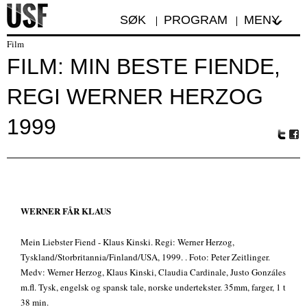
SØK
PROGRAM
MENY
Film
FILM: MIN BESTE FIENDE,
REGI WERNER HERZOG
1999
Tw
Fa
itte
ceb
r
oo
k
WERNER FÅR KLAUS
Mein Liebster Fiend - Klaus Kinski. Regi: Werner Herzog,
Tyskland/Storbritannia/Finland/USA, 1999. . Foto: Peter Zeitlinger.
Medv: Werner Herzog, Klaus Kinski, Claudia Cardinale, Justo Gonzáles
m.fl. Tysk, engelsk og spansk tale, norske undertekster. 35mm, farger, 1 t
38 min.