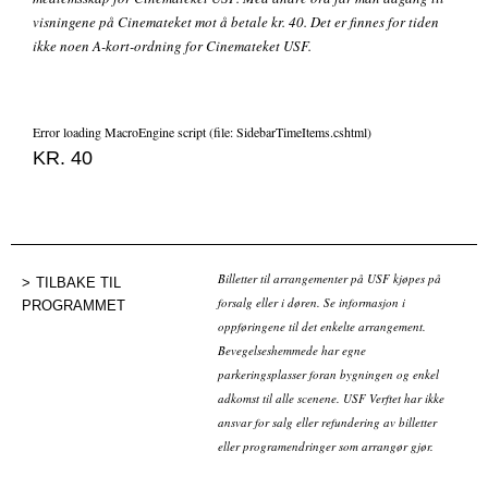
visningene på Cinemateket mot å betale kr. 40. Det er finnes for tiden
ikke noen A-kort-ordning for Cinemateket USF.
Error loading MacroEngine script (file: SidebarTimeItems.cshtml)
KR. 40
Billetter til arrangementer på USF kjøpes på
TILBAKE TIL
forsalg eller i døren. Se informasjon i
PROGRAMMET
oppføringene til det enkelte arrangement.
Bevegelseshemmede har egne
parkeringsplasser foran bygningen og enkel
adkomst til alle scenene. USF Verftet har ikke
ansvar for salg eller refundering av billetter
eller programendringer som arrangør gjør.