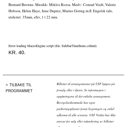
Bernard Browne. Musikk: Miklos Rozsa. Medv: Conrad Veidt, Valerie
Hobson, Helen Haye, June Duprez, Marius Goring m.fl. Engelsk tale,
utekstet. 35mm, s/hv, 1 t 22 min.
Error loading MacroEngine script (file: SidebarTimeItems.cshtml)
KR. 40.
Billetter til arrangementer på USF kjøpes på
TILBAKE TIL
forsalg eller i døren. Se informasjon i
PROGRAMMET
oppføringene til det enkelte arrangement.
Bevegelseshemmede har egne
parkeringsplasser foran bygningen og enkel
adkomst til alle scenene. USF Verftet har ikke
ansvar for salg eller refundering av billetter