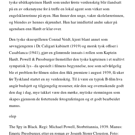
tyske ubåtkapteinen Hardt som under første verdenskrig blir ilandsatt
på en av orkenøyene for å treffe en lokal agent som virker som
engelsklærerinne på øyen. Han finner den unge, vakre skolelærerinnen,
og blendes av hennes skjønnhet. Hun har imidlertid andre saker på
agendaen enn Hardt er klar over.
Den tyske skuespilleren Conrad Veidt, kjent blant annet som
søvngjengeren i Dr. Caligari kabinett (1919) og morsk tysk offiser i
Casablanca (1941), gjør en glimrende innsats i rollen som Kaptein
Hardt. Powell & Pressburger fremstiller den tyske kapteinen i et realtivt
sympatisk lys - da spesielt i filmens begynnelse, noe som selvfølgelig
ble et problem for filmen siden den fikk premiere i august 1939, få uker
før Tyskland startet en ny verdenskrig. Til å være en typisk B-film hva
angår budsjett og tilgjengelig ressurser, står den seg overraskende godt
den dag i dag, mye takket være den mørke, mytiske stemningen som
skapes gjennom de fortettende fotograferingen og et godt bearbeidet
manus.
olep
The Spy in Black. Regi: Michael Powell, Storbritannia, 1939. Manus:
Emeric Pressburger, etter en roman av Joseph Storer Clouston. Foto: