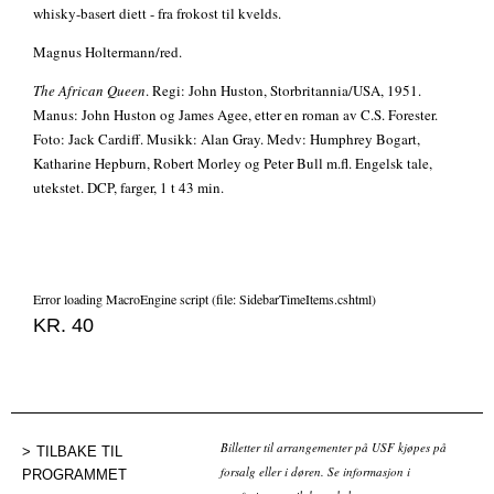
whisky-basert diett - fra frokost til kvelds.
Magnus Holtermann/red.
The African Queen
. Regi: John Huston, Storbritannia/USA, 1951.
Manus: John Huston og James Agee, etter en roman av C.S. Forester.
Foto: Jack Cardiff. Musikk: Alan Gray. Medv: Humphrey Bogart,
Katharine Hepburn, Robert Morley og Peter Bull m.fl. Engelsk tale,
utekstet. DCP, farger, 1 t 43 min.
Error loading MacroEngine script (file: SidebarTimeItems.cshtml)
KR. 40
Billetter til arrangementer på USF kjøpes på
TILBAKE TIL
forsalg eller i døren. Se informasjon i
PROGRAMMET