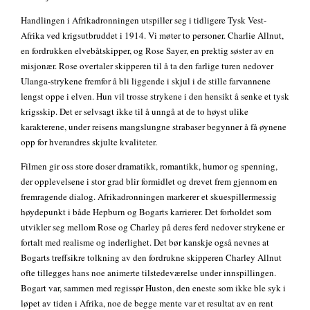
Handlingen i Afrikadronningen utspiller seg i tidligere Tysk Vest-
Afrika ved krigsutbruddet i 1914. Vi møter to personer. Charlie Allnut,
en fordrukken elvebåtskipper, og Rose Sayer, en prektig søster av en
misjonær. Rose overtaler skipperen til å ta den farlige turen nedover
Ulanga-strykene fremfor å bli liggende i skjul i de stille farvannene
lengst oppe i elven. Hun vil trosse strykene i den hensikt å senke et tysk
krigsskip. Det er selvsagt ikke til å unngå at de to høyst ulike
karakterene, under reisens mangslungne strabaser begynner å få øynene
opp for hverandres skjulte kvaliteter.
Filmen gir oss store doser dramatikk, romantikk, humor og spenning,
der opplevelsene i stor grad blir formidlet og drevet frem gjennom en
fremragende dialog. Afrikadronningen markerer et skuespillermessig
høydepunkt i både Hepburn og Bogarts karrierer. Det forholdet som
utvikler seg mellom Rose og Charley på deres ferd nedover strykene er
fortalt med realisme og inderlighet. Det bør kanskje også nevnes at
Bogarts treffsikre tolkning av den fordrukne skipperen Charley Allnut
ofte tillegges hans noe animerte tilstedeværelse under innspillingen.
Bogart var, sammen med regissør Huston, den eneste som ikke ble syk i
løpet av tiden i Afrika, noe de begge mente var et resultat av en rent