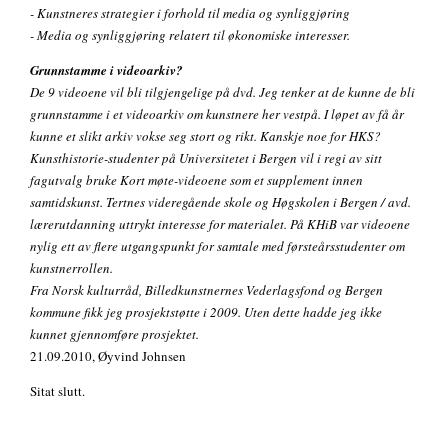
- Kunstneres strategier i forhold til media og synliggjøring
- Media og synliggjøring relatert til økonomiske interesser.
Grunnstamme i videoarkiv?
De 9 videoene vil bli tilgjengelige på dvd. Jeg tenker at de kunne de bli
grunnstamme i et videoarkiv om kunstnere her vestpå. I løpet av få år
kunne et slikt arkiv vokse seg stort og rikt. Kanskje noe for HKS?
Kunsthistorie-studenter på Universitetet i Bergen vil i regi av sitt
fagutvalg bruke Kort møte-videoene som et supplement innen
samtidskunst. Tertnes videregående skole og Høgskolen i Bergen / avd.
lærerutdanning uttrykt interesse for materialet. På KHiB var videoene
nylig ett av flere utgangspunkt for samtale med førsteårsstudenter om
kunstnerrollen.
Fra Norsk kulturråd, Billedkunstnernes Vederlagsfond og Bergen
kommune fikk jeg prosjektstøtte i 2009. Uten dette hadde jeg ikke
kunnet gjennomføre prosjektet.
21.09.2010, Øyvind Johnsen
Sitat slutt.