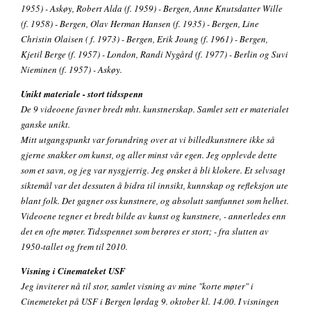
1955) - Askøy, Robert Alda (f. 1959) - Bergen, Anne Knutsdatter Wille
(f. 1958) - Bergen, Olav Herman Hansen (f. 1935) - Bergen, Line
Christin Olaisen ( f. 1973) - Bergen, Erik Joung (f. 1961) - Bergen,
Kjetil Berge (f. 1957) - London, Randi Nygård (f. 1977) - Berlin og Suvi
Nieminen (f. 1957) - Askøy.
Unikt materiale - stort tidsspenn
De 9 videoene favner bredt mht. kunstnerskap. Samlet sett er materialet
ganske unikt.
Mitt utgangspunkt var forundring over at vi billedkunstnere ikke så
gjerne snakker om kunst, og aller minst vår egen. Jeg opplevde dette
som et savn, og jeg var nysgjerrig. Jeg ønsket å bli klokere. Et selvsagt
siktemål var det dessuten å bidra til innsikt, kunnskap og refleksjon ute
blant folk. Det gagner oss kunstnere, og absolutt samfunnet som helhet.
Videoene tegner et bredt bilde av kunst og kunstnere, - annerledes enn
det en ofte møter. Tidsspennet som berøres er stort; - fra slutten av
1950-tallet og frem til 2010.
Visning i Cinemateket USF
Jeg inviterer nå til stor, samlet visning av mine "korte møter" i
Cinemeteket på USF i Bergen lørdag 9. oktober kl. 14.00. I visningen