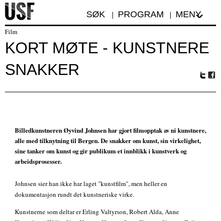
SØK
PROGRAM
MENY
Film
KORT MØTE - KUNSTNERE
SNAKKER
Tw
Fa
itte
ceb
r
oo
k
Billedkunstneren Øyvind Johnsen har gjort filmopptak av ni kunstnere,
alle med tilknytning til Bergen. De snakker om kunst, sin virkelighet,
sine tanker om kunst og gir publikum et innblikk i kunstverk og
arbeidsprosesser.
Johnsen sier han ikke har laget "kunstfilm", men heller en
dokumentasjon rundt det kunstneriske virke.
Kunstnerne som deltar er Erling Valtyrson, Robert Alda, Anne