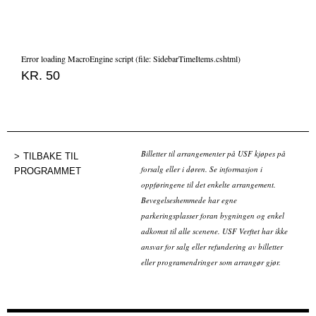
Error loading MacroEngine script (file: SidebarTimeItems.cshtml)
KR. 50
Billetter til arrangementer på USF kjøpes på
TILBAKE TIL
forsalg eller i døren. Se informasjon i
PROGRAMMET
oppføringene til det enkelte arrangement.
Bevegelseshemmede har egne
parkeringsplasser foran bygningen og enkel
adkomst til alle scenene. USF Verftet har ikke
ansvar for salg eller refundering av billetter
eller programendringer som arrangør gjør.