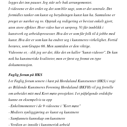
legges det inn pauser. Jeg står selv bak arrangementet.
I videoene er det ordet og det som blir sagt, som er det sentrale. Det
formidles tanker om kunst og betydningen kunst kan ha. Samtalene er
preget av nærhet og ro. Opptak og redigering er bevisst enkelt gjort,
uten store effekter. Hver video har et særpreg. Vi får innblikk i
kunstverk og arbeidsprosesser. Hva det er som får folk til å jobbe med
kunst. Hva det er som kan ha endret seg i kunstneres virkelighet. Fortid
berøres, som Gruppe 66. Men samtiden er den viktige.
Videoene er, - slik jeg ser det, ikke det en kaller "kunst-videoer". De kan
nok ha kunstneriske kvaliteter, men er først og fremst en type
dokumentasjon.
Faglig forum på HKS
I et Faglig forum senere i høst på Hordaland Kunstsenter (HKS) i regi
av Bildende Kunstneres Forening Hordaland (BKFH) vil jeg fortelle
om arbeidet mitt med Kort møte-prosjektet. I et påfølgende ordskifte
kunne en eksempelvis ta opp
- Enkeltmomenter i de 9 videoene i "Kort møte"
- Mediers synliggjøring av kunst og kunstnere
- Samfunnets kunnskap om kunstnere
- Verdien av innsikt i kunstnerisk arbeid