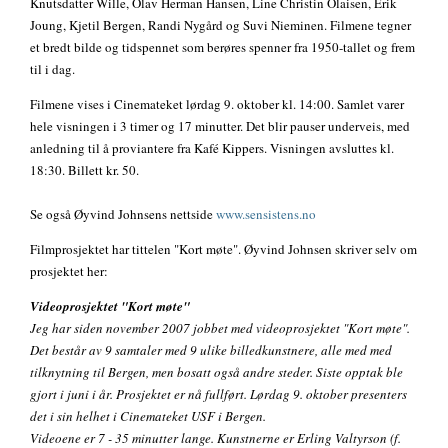
Knutsdatter Wille, Olav Herman Hansen, Line Christin Olaisen, Erik
Joung, Kjetil Bergen, Randi Nygård og Suvi Nieminen. Filmene tegner
et bredt bilde og tidspennet som berøres spenner fra 1950-tallet og frem
til i dag.
Filmene vises i Cinemateket lørdag 9. oktober kl. 14:00. Samlet varer
hele visningen i 3 timer og 17 minutter. Det blir pauser underveis, med
anledning til å proviantere fra Kafé Kippers. Visningen avsluttes kl.
18:30. Billett kr. 50.
Se også Øyvind Johnsens nettside
www.sensistens.no
Filmprosjektet har tittelen "Kort møte". Øyvind Johnsen skriver selv om
prosjektet her:
Videoprosjektet "Kort møte"
Jeg har siden november 2007 jobbet med videoprosjektet "Kort møte".
Det består av 9 samtaler med 9 ulike billedkunstnere, alle med med
tilknytning til Bergen, men bosatt også andre steder. Siste opptak ble
gjort i juni i år. Prosjektet er nå fullført. Lørdag 9. oktober presenters
det i sin helhet i Cinemateket USF i Bergen.
Videoene er 7 - 35 minutter lange. Kunstnerne er Erling Valtyrson (f.