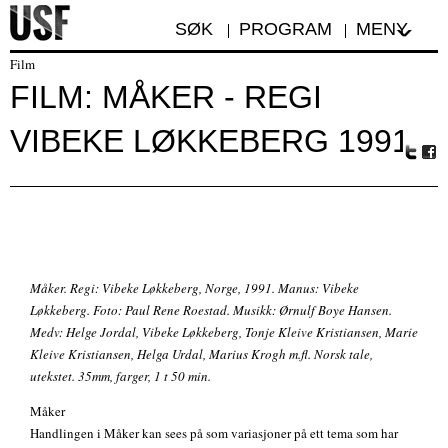
SØK
PROGRAM
MENY
Film
FILM: MÅKER - REGI
VIBEKE LØKKEBERG 1991
Tw
Fa
itte
ceb
r
oo
k
Måker. Regi: Vibeke Løkkeberg, Norge, 1991. Manus: Vibeke
Løkkeberg. Foto: Paul Rene Roestad. Musikk: Ørnulf Boye Hansen.
Medv: Helge Jordal, Vibeke Løkkeberg, Tonje Kleive Kristiansen, Marie
Kleive Kristiansen, Helga Urdal, Marius Krogh m.fl. Norsk tale,
utekstet. 35mm, farger, 1 t 50 min.
Måker
Handlingen i Måker kan sees på som variasjoner på ett tema som har