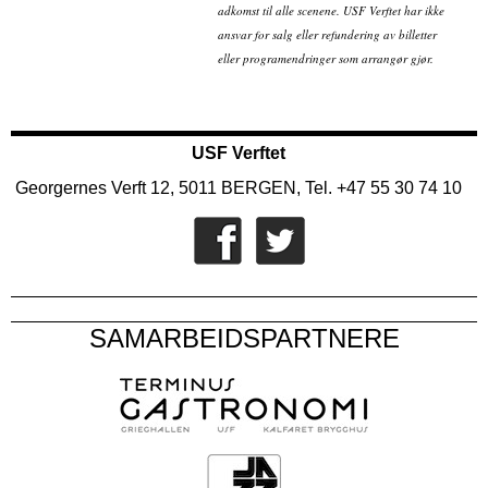
adkomst til alle scenene. USF Verftet har ikke
ansvar for salg eller refundering av billetter
eller programendringer som arrangør gjør.
USF Verftet
Georgernes Verft 12, 5011 BERGEN, Tel. +47 55 30 74 10
SAMARBEIDSPARTNERE