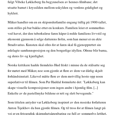
fulgt Vibeke Løkkeberg fra begynnelsen av hennes filmbane; det
utsatte barnet i kryssilden mellom uskylden og verdens grådighet og
hykleri.
Måker handler om en en skipsrederfamilie engang tidlig på 1900-tallet,
som stilles på bar bakke etter en konkurs. Familien leier et sommerhus
ved havet, der den tuberkuløse faren håper å redde familiens livvstil og
økonomi gjennom å selge datterens fiolin, som han mener er en ekte
Stradivarius. Kunsten skal ofres for at faren skal få gjenopprettet sin
ødelagte samfunnsposisjon og den borgerlige idyllen. Ofrene blir barna,
og deres liv og kjærlighet.
Norske kritikere hadde fremdeles Hud friskt i minne da de stålsatte seg
for møtet med Måker, noe som gjorde at flere av dem var dårlig skjult
forhåndsinntatt. Likevel måtte flere av dem motvillig hoste opp noen
superlativer til filmen. Som Per Haddal formulerte det: "Løkkeberg kan
skape visuelle komposisjoner som ingen andre i hjemlig film. [...]
Enkelte av de pastellmyke bildene er rett og slett bevegende."
Som tittelen antyder var Løkkeberg inspirert av den russiske forfatteren
Anton Tsjekhov da hun gjorde filmen. Og til tross for at filmen langt på
vei er en fotografisk skjønnhetsåpenbaring og full av sommerlys letthet,