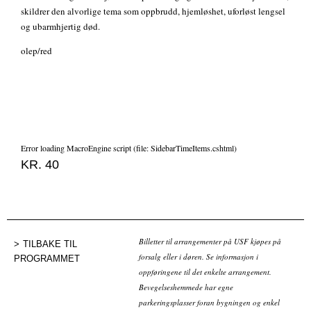
skildrer den alvorlige tema som oppbrudd, hjemløshet, uforløst lengsel
og ubarmhjertig død.
olep/red
Error loading MacroEngine script (file: SidebarTimeItems.cshtml)
KR. 40
Billetter til arrangementer på USF kjøpes på
TILBAKE TIL
forsalg eller i døren. Se informasjon i
PROGRAMMET
oppføringene til det enkelte arrangement.
Bevegelseshemmede har egne
parkeringsplasser foran bygningen og enkel