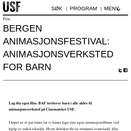
SØK
PROGRAM
MENY
Film
BERGEN
ANIMASJONSFESTIVAL:
ANIMASJONSVERKSTED
FOR BARN
Tw
Fa
itte
ceb
r
oo
k
Lag din egen film. BAF inviterer barn i alle aldre til
animasjonsverksted på Cinemateket USF.
I løpet av et par timer lar vi barna lage sine egne animasjonsfilmer ved
hjelp av enkel teknikk. Hvert deltaker får en strimmel svartsladd, film