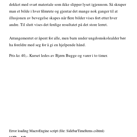
dekket med svart materiale som ikke slipper lyset igjennom. Så skraper
man et bilde i hver filmrute og gjentar det mange nok ganger til at
illusjonen av bevegelse skapes når flere bilder vises fort etter hver
andre. Til slutt vises det ferdige resultatet på det store lerret.
Arrangementet er åpent for alle, men barn under ungdomskolealder bør
ha foreldre med seg for å gi en hjelpende hånd.
Pris kr. 40,-. Kurset ledes av Bjørn Bugge og varer i to timer.
Error loading MacroEngine script (file: SidebarTimeItems.cshtml)