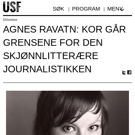
SØK
PROGRAM
MENY
litteratur
AGNES RAVATN: KOR GÅR
GRENSENE FOR DEN
SKJØNNLITTERÆRE
JOURNALISTIKKEN
Tw
Fa
itte
ceb
r
oo
k