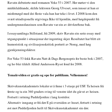
Ravatn debuterte med romanen Veke 53 i 2007. Her møter vi den
middelaldrande, skilde lektoren Georg Ulveset, som innser at han er
misfornøgd med dei fleste vala han har teke i livet. I 2008 kom den
svært utradisjonelle utgivinga Ikke til hjemlån, med høgdepunkt frå
undergrunnsfanzinen som Ravatn var ein av drivkreftene bak.
I essaysamlinga Stillstand, frå 2009, skriv Ravatn ein serie essay med
utgangspunkt i situasjonar der ingenting skjer. Resultatet har blitt eit
humoristisk og sivilisasjonskritisk portrett av Noreg, med høg
gjenkjenningsfaktor.
For Veke 53 fekk Ravatn Natt & Dags Bergenspris for beste bok i 2007,
og ho blei tildelt Alfred Andersson-Rysst fond for 2008.
Temakvelden er gratis og ope for publikum. Velkommen!
Skrivekunstakademiets lokaler er å finne i 3 etasje på USF. Ta heisen frå
første og ta ein 360 graders sving til venstre idet du går ut av heisen.
Fortsett i retning Puddefjorden i lang korridor.
Alternativ inngang er frå dør E på oversiden av huset, fortsett i retning
øst mot Puddefjorden heilt til Skrivekunstakademiet sin dør.