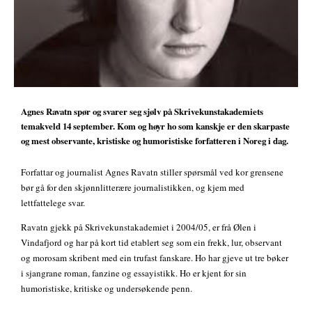
Agnes Ravatn spør og svarer seg sjølv på Skrivekunstakademiets
temakveld 14 september. Kom og høyr ho som kanskje er den skarpaste
og mest observante, kristiske og humoristiske forfatteren i Noreg i dag.
Forfattar og journalist Agnes Ravatn stiller spørsmål ved kor grensene
bør gå for den skjønnlitterære journalistikken, og kjem med
lettfattelege svar.
Ravatn gjekk på Skrivekunstakademiet i 2004/05, er frå Ølen i
Vindafjord og har på kort tid etablert seg som ein frekk, lur, observant
og morosam skribent med ein trufast fanskare. Ho har gjeve ut tre bøker
i sjangrane roman, fanzine og essayistikk. Ho er kjent for sin
humoristiske, kritiske og undersøkende penn.