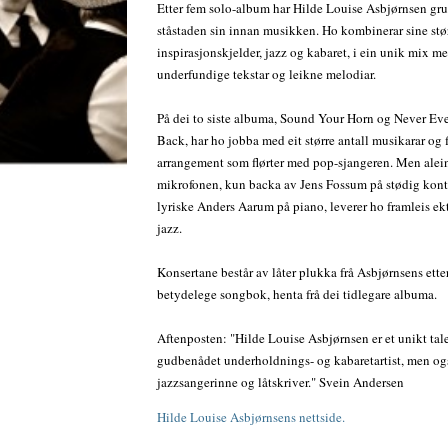
Etter fem solo-album har Hilde Louise Asbjørnsen gr
ståstaden sin innan musikken. Ho kombinerar sine stø
inspirasjonskjelder, jazz og kabaret, i ein unik mix m
underfundige tekstar og leikne melodiar.
På dei to siste albuma, Sound Your Horn og Never Ev
Back, har ho jobba med eit større antall musikarar og
arrangement som flørter med pop-sjangeren. Men ale
mikrofonen, kun backa av Jens Fossum på stødig kont
lyriske Anders Aarum på piano, leverer ho framleis e
jazz.
Konsertane består av låter plukka frå Asbjørnsens ette
betydelege songbok, henta frå dei tidlegare albuma.
Aftenposten: "Hilde Louise Asbjørnsen er et unikt tal
gudbenådet underholdnings- og kabaretartist, men ogs
jazzsangerinne og låtskriver." Svein Andersen
Hilde Louise Asbjørnsens nettside.