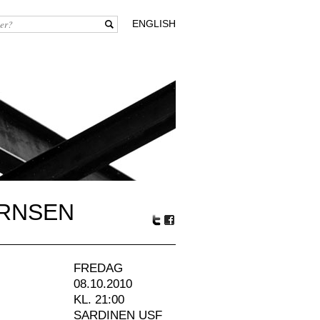
ENGLISH
ØRNSEN
Tw
Fa
itte
ceb
r
oo
FREDAG
k
08.10.2010
KL. 21:00
SARDINEN USF