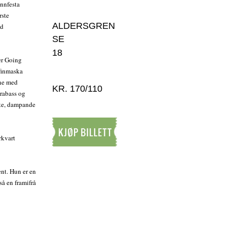
unnfesta
rste
ALDERSGREN
ed
SE
18
er Going
 finmaska
ine med
KR. 170/110
rabass og
kte, dampande
rkvart
Kjøp billett
ent. Hun er en
å en framifrå