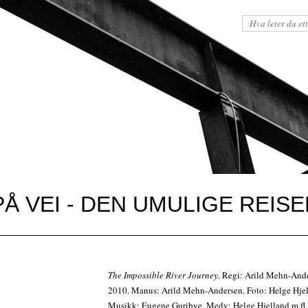
Å VEI - DEN UMULIGE REISE
The Impossible River Journey
. Regi: Arild Mehn-And
2010. Manus: Arild Mehn-Andersen. Foto: Helge Hjel
Musikk: Eugene Guribye. Medv: Helge Hjelland m.fl.