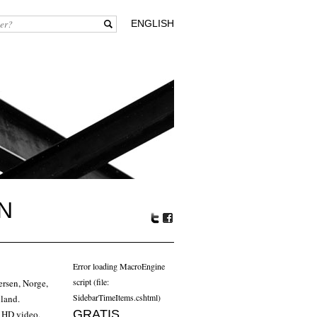
ENGLISH
N
Tw
Fa
itte
ceb
r
oo
Error loading MacroEngine
k
script (file:
ersen, Norge,
SidebarTimeItems.cshtml)
land.
GRATIS
 HD video,