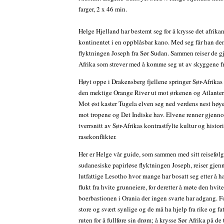
farger, 2 x 46 min.
Helge Hjelland har bestemt seg for å krysse det afrika
kontinentet i en oppblåsbar kano. Med seg får han den
flyktningen Joseph fra Sør Sudan. Sammen reiser de g
Afrika som strever med å komme seg ut av skyggene fr
Høyt oppe i Drakensberg fjellene springer Sør-Afrikas 
den mektige Orange River ut mot ørkenen og Atlanterh
Mot øst kaster Tugela elven seg ned verdens nest høyes
mot tropene og Det Indiske hav. Elvene renner gjenn
tverrsnitt av Sør-Afrikas kontrastfylte kultur og histor
rasekonflikter.
Her er Helge vår guide, som sammen med sitt reisefølg
sudanesiske papirløse flyktningen Joseph, reiser gje
lutfattige Lesotho hvor mange har bosatt seg etter å ha 
flukt fra hvite grunneiere, for deretter å møte den hvit
boerbastionen i Orania der ingen svarte har adgang. F
store og svært synlige og de må ha hjelp fra rike og fa
ruten for å fullføre sin drøm; å krysse Sør Afrika på de