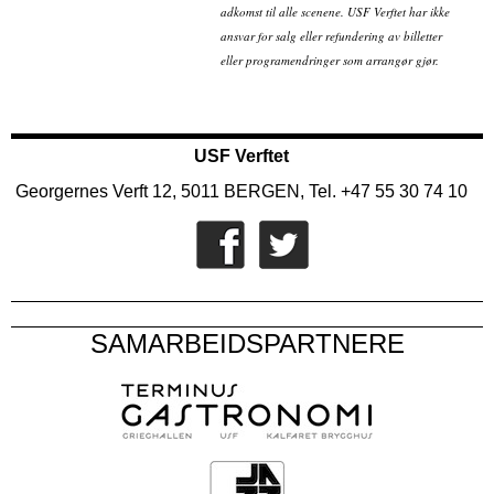
adkomst til alle scenene. USF Verftet har ikke
ansvar for salg eller refundering av billetter
eller programendringer som arrangør gjør.
USF Verftet
Georgernes Verft 12, 5011 BERGEN, Tel. +47 55 30 74 10
SAMARBEIDSPARTNERE