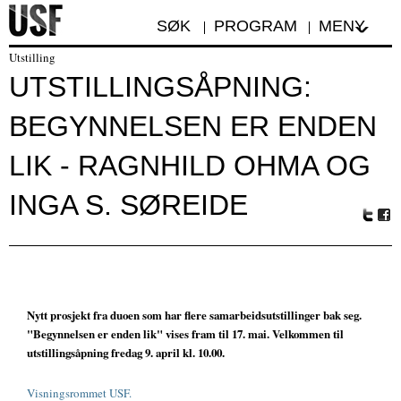
SØK
PROGRAM
MENY
Utstilling
UTSTILLINGSÅPNING:
BEGYNNELSEN ER ENDEN
LIK - RAGNHILD OHMA OG
INGA S. SØREIDE
Tw
Fa
itte
ceb
r
oo
k
Nytt prosjekt fra duoen som har flere samarbeidsutstillinger bak seg.
"Begynnelsen er enden lik" vises fram til 17. mai. Velkommen til
utstillingsåpning fredag 9. april kl. 10.00.
Visningsrommet USF.