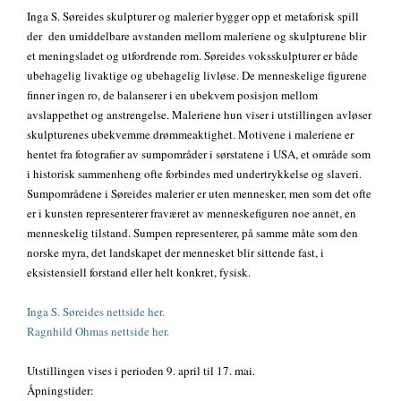
Inga S. Søreides skulpturer og malerier bygger opp et metaforisk spill
der den umiddelbare avstanden mellom maleriene og skulpturene blir
et meningsladet og utfordrende rom. Søreides voksskulpturer er både
ubehagelig livaktige og ubehagelig livløse. De menneskelige figurene
finner ingen ro, de balanserer i en ubekvem posisjon mellom
avslappethet og anstrengelse. Maleriene hun viser i utstillingen avløser
skulpturenes ubekvemme drømmeaktighet. Motivene i maleriene er
hentet fra fotografier av sumpområder i sørstatene i USA, et område som
i historisk sammenheng ofte forbindes med undertrykkelse og slaveri.
Sumpområdene i Søreides malerier er uten mennesker, men som det ofte
er i kunsten representerer fraværet av menneskefiguren noe annet, en
menneskelig tilstand. Sumpen representerer, på samme måte som den
norske myra, det landskapet der mennesket blir sittende fast, i
eksistensiell forstand eller helt konkret, fysisk.
Inga S. Søreides nettside her.
Ragnhild Ohmas nettside her.
Utstillingen vises i perioden 9. april til 17. mai.
Åpningstider: