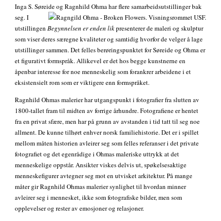
Inga S. Søreide og Ragnhild Ohma har flere samarbeidsutstillinger
bak
seg. I
utstillingen
Begynnelsen er enden lik
presenterer de maleri og skulptur
som viser deres særegne kvaliteter og samtidig hvorfor de velger å lage
utstillinger sammen. Det felles berøringspunktet for Søreide og Ohma er
et figurativt formspråk. Allikevel er det hos begge kunstnerne en
åpenbar interesse for noe menneskelig som forankrer arbeidene i et
eksistensielt rom som er viktigere enn formspråket.
Ragnhild Ohmas malerier har utgangspunkt i fotografier fra slutten av
1800-tallet fram til midten av forrige århundre. Fotografiene er hentet
fra en privat sfære, men har på grunn av avstanden i tid tatt til seg noe
allment. De kunne tilhørt enhver norsk familiehistorie. Det er i spillet
mellom måten historien avleirer seg som felles referanser i det private
fotografiet og det egenrådige i Ohmas maleriske uttrykk at det
menneskelige oppstår. Ansikter viskes delvis ut, spøkelsesaktige
menneskefigurer avtegner seg mot en utvisket arkitektur. På mange
måter gir Ragnhild Ohmas malerier synlighet til hvordan minner
avleirer seg i mennesket, ikke som fotografiske bilder, men som
opplevelser og rester av emosjoner og relasjoner.