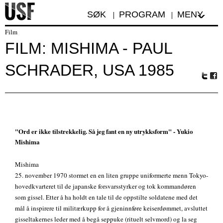
SØK
PROGRAM
MENY
Film
FILM: MISHIMA - PAUL
SCHRADER, USA 1985
Tw
Fa
itte
ceb
r
oo
k
"Ord er ikke tilstrekkelig. Så jeg fant en ny utrykksform" - Yukio
Mishima
Mishima
25. november 1970 stormet en en liten gruppe uniformerte menn Tokyo-
hovedkvarteret til de japanske forsvarsstyrker og tok kommandøren
som gissel. Etter å ha holdt en tale til de oppstilte soldatene med det
mål å inspirere til militærkupp for å gjeninnføre keiserdømmet, avsluttet
gisseltakernes leder med å begå seppuke (rituelt selvmord) og la seg