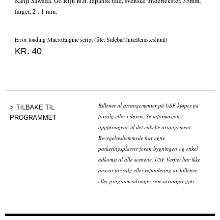
Kanji Sawada, Go Riju m.fl. Japansk tale, svenske undertekster. 35mm,
farger, 2 t 1 min.
Error loading MacroEngine script (file: SidebarTimeItems.cshtml)
KR. 40
Billetter til arrangementer på USF kjøpes på
TILBAKE TIL
forsalg eller i døren. Se informasjon i
PROGRAMMET
oppføringene til det enkelte arrangement.
Bevegelseshemmede har egne
parkeringsplasser foran bygningen og enkel
adkomst til alle scenene. USF Verftet har ikke
ansvar for salg eller refundering av billetter
eller programendringer som arrangør gjør.