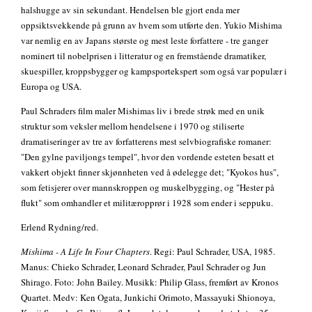
halshugge av sin sekundant. Hendelsen ble gjort enda mer
oppsiktsvekkende på grunn av hvem som utførte den. Yukio Mishima
var nemlig en av Japans største og mest leste forfattere - tre ganger
nominert til nobelprisen i litteratur og en fremstående dramatiker,
skuespiller, kroppsbygger og kampsportekspert som også var populær i
Europa og USA.
Paul Schraders film maler Mishimas liv i brede strøk med en unik
struktur som veksler mellom hendelsene i 1970 og stiliserte
dramatiseringer av tre av forfatterens mest selvbiografiske romaner:
"Den gylne paviljongs tempel", hvor den vordende esteten besatt et
vakkert objekt finner skjønnheten ved å ødelegge det; "Kyokos hus",
som fetisjerer over mannskroppen og muskelbygging, og "Hester på
flukt" som omhandler et militæropprør i 1928 som ender i seppuku.
Erlend Rydning/red.
Mishima - A Life In Four Chapters
. Regi: Paul Schrader, USA, 1985.
Manus: Chieko Schrader, Leonard Schrader, Paul Schrader og Jun
Shirago. Foto: John Bailey. Musikk: Philip Glass, fremført av Kronos
Quartet. Medv: Ken Ogata, Junkichi Orimoto, Massayuki Shionoya,