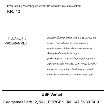
Error loading MacroEngine script (file: SidebarTimeItems.cshtml)
KR. 40
Billetter til arrangementer på USF kjøpes på
TILBAKE TIL
forsalg eller i døren. Se informasjon i
PROGRAMMET
oppføringene til det enkelte arrangement.
Bevegelseshemmede har egne
parkeringsplasser foran bygningen og enkel
adkomst til alle scenene. USF Verftet har ikke
ansvar for salg eller refundering av billetter
eller programendringer som arrangør gjør.
USF Verftet
Georgernes Verft 12, 5011 BERGEN, Tel. +47 55 30 74 10