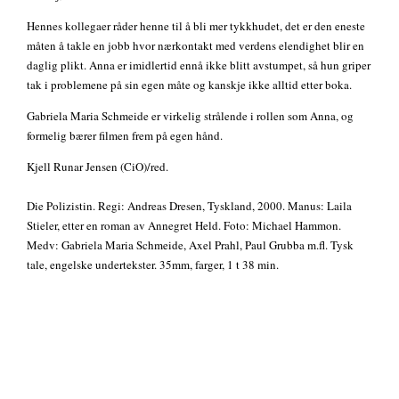
Hennes kollegaer råder henne til å bli mer tykkhudet, det er den eneste
måten å takle en jobb hvor nærkontakt med verdens elendighet blir en
daglig plikt. Anna er imidlertid ennå ikke blitt avstumpet, så hun griper
tak i problemene på sin egen måte og kanskje ikke alltid etter boka.
Gabriela Maria Schmeide er virkelig strålende i rollen som Anna, og
formelig bærer filmen frem på egen hånd.
Kjell Runar Jensen (CiO)/red.
Die Polizistin. Regi: Andreas Dresen, Tyskland, 2000. Manus: Laila
Stieler, etter en roman av Annegret Held. Foto: Michael Hammon.
Medv: Gabriela Maria Schmeide, Axel Prahl, Paul Grubba m.fl. Tysk
tale, engelske undertekster. 35mm, farger, 1 t 38 min.