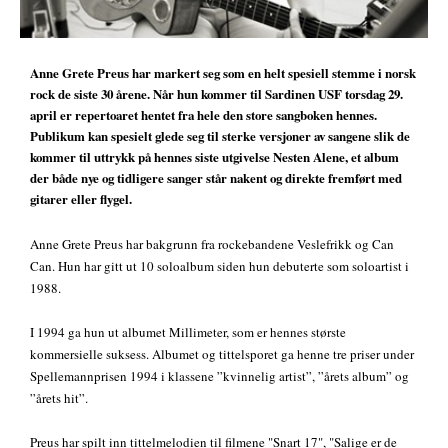
Anne Grete Preus har markert seg som en helt spesiell stemme i norsk
rock de siste 30 årene. Når hun kommer til Sardinen USF torsdag 29.
april er repertoaret hentet fra hele den store sangboken hennes.
Publikum kan spesielt glede seg til sterke versjoner av sangene slik de
kommer til uttrykk på hennes siste utgivelse Nesten Alene, et album
der både nye og tidligere sanger står nakent og direkte fremført med
gitarer eller flygel.
Anne Grete Preus har bakgrunn fra rockebandene Veslefrikk og Can
Can. Hun har gitt ut 10 soloalbum siden hun debuterte som soloartist i
1988.
I 1994 ga hun ut albumet Millimeter, som er hennes største
kommersielle suksess. Albumet og tittelsporet ga henne tre priser under
Spellemannprisen 1994 i klassene ”kvinnelig artist”, ”årets album” og
”årets hit”.
Preus har spilt inn tittelmelodien til filmene "Snart 17", "Salige er de