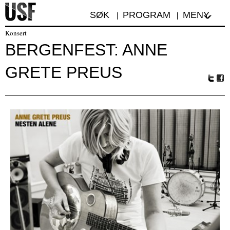
SØK
PROGRAM
MENY
Konsert
BERGENFEST: ANNE
GRETE PREUS
Tw
Fa
itte
ceb
r
oo
k