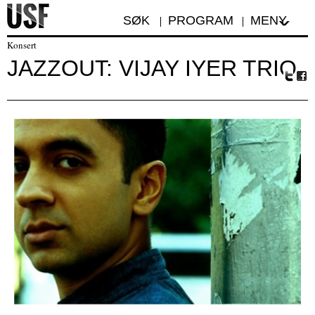
SØK
PROGRAM
MENY
Konsert
JAZZOUT: VIJAY IYER TRIO
Tw
Fa
itte
ceb
r
oo
k