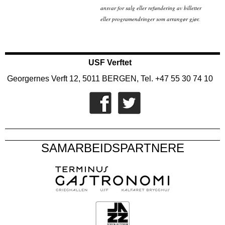
ansvar for salg eller refundering av billetter
eller programendringer som arrangør gjør.
USF Verftet
Georgernes Verft 12, 5011 BERGEN, Tel. +47 55 30 74 10
SAMARBEIDSPARTNERE