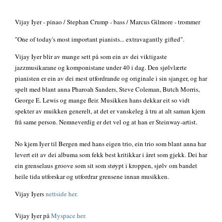
Vijay Iyer - pinao / Stephan Crump - bass / Marcus Gilmore - trommer
"One of today's most important pianists... extravagantly gifted".
Vijay Iyer blir av mange sett på som ein av dei viktigaste
jazzmusikarane og komponistane under 40 i dag. Den sjølvlærte
pianisten er ein av dei mest utfordrande og originale i sin sjanger, og har
spelt med blant anna Pharoah Sanders, Steve Coleman, Butch Morris,
George E. Lewis og mange fleir. Musikken hans dekkar eit so vidt
spekter av muikken generelt, at det er vanskeleg å tru at alt saman kjem
frå same person. Nemneverdig er det vel og at han er Steinway-artist.
No kjem Iyer til Bergen med hans eigen trio, ein trio som blant anna har
levert eit av dei albuma som fekk best kritikkar i året som gjekk. Dei har
ein grenselaus groove som sit som støypt i kroppen, sjølv om bandet
heile tida utforskar og utfordrar grensene innan musikken.
Vijay Iyers
nettside her.
Vijay Iyer på
Myspace her.