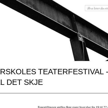
SKOLES TEATERFESTIVAL -
L DET SKJE
Forestillingen spilles flere gang hver dag fra 19 til 22 a