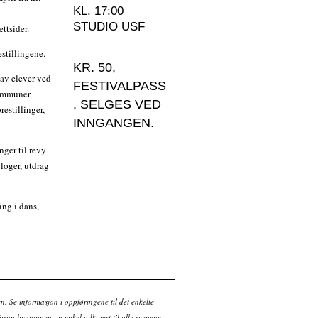
KL. 17:00
STUDIO USF
ttsider.
estillingene.
KR. 50,
 av elever ved
FESTIVALPASS
kommuner.
, SELGES VED
restillinger,
INNGANGEN.
nger til revy
loger, utdrag
ing i dans,
en. Se informasjon i oppføringene til det enkelte
ran bygningen og enkel adkomst til alle scenene.