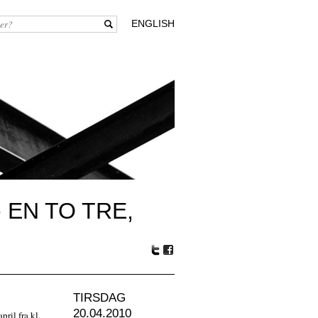
ENGLISH
 EN TO TRE,
Tw
Fa
itte
ceb
r
oo
TIRSDAG
k
20.04.2010
pril fra kl.