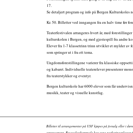
17.
Se detaljert program og info på Bergen Kulturskoles ne
Kr. 50. Billetter ved inngangen fra en halv time før for
Teaterfestivalen arrangeres hvert år, med forestillinger
kulturskolen i Bergen, og med gjestespill fra andre 
Elever fra 1-7 klassetrinn trinn utvikler et mylder av fo
som springer ut i fra ett tema.
Ungdomsforestillingene varierer fra klassiske oppsetti
og kabaret. Individuelle teaterelever presenterer mono
fra teaterstykker og eventyr.
Bergen kulturskole har 6000 elever som får undervisn
musikk, teater og visuelle kunstfag.
Billetter til arrangementer på USF kjøpes på forsalg eller i dør
arrangement. Bevegelseshemmede har egne parkeringsplasser fo