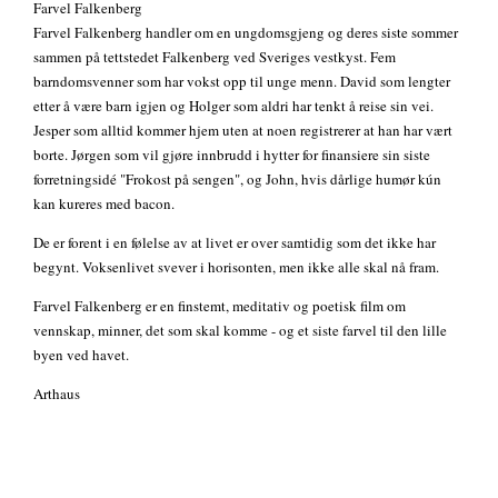
Farvel Falkenberg
Farvel Falkenberg handler om en ungdomsgjeng og deres siste sommer
sammen på tettstedet Falkenberg ved Sveriges vestkyst. Fem
barndomsvenner som har vokst opp til unge menn. David som lengter
etter å være barn igjen og Holger som aldri har tenkt å reise sin vei.
Jesper som alltid kommer hjem uten at noen registrerer at han har vært
borte. Jørgen som vil gjøre innbrudd i hytter for finansiere sin siste
forretningsidé "Frokost på sengen", og John, hvis dårlige humør kún
kan kureres med bacon.
De er forent i en følelse av at livet er over samtidig som det ikke har
begynt. Voksenlivet svever i horisonten, men ikke alle skal nå fram.
Farvel Falkenberg er en finstemt, meditativ og poetisk film om
vennskap, minner, det som skal komme - og et siste farvel til den lille
byen ved havet.
Arthaus