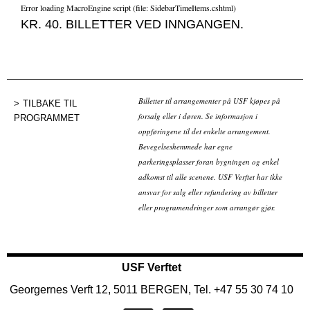
Error loading MacroEngine script (file: SidebarTimeItems.cshtml)
KR. 40. BILLETTER VED INNGANGEN.
Billetter til arrangementer på USF kjøpes på
TILBAKE TIL
forsalg eller i døren. Se informasjon i
PROGRAMMET
oppføringene til det enkelte arrangement.
Bevegelseshemmede har egne
parkeringsplasser foran bygningen og enkel
adkomst til alle scenene. USF Verftet har ikke
ansvar for salg eller refundering av billetter
eller programendringer som arrangør gjør.
USF Verftet
Georgernes Verft 12, 5011 BERGEN, Tel. +47 55 30 74 10