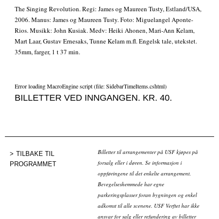
The Singing Revolution. Regi: James og Maureen Tusty, Estland/USA,
2006. Manus: James og Maureen Tusty. Foto: Miguelangel Aponte-
Rios. Musikk: John Kusiak. Medv: Heiki Ahonen, Mari-Ann Kelam,
Mart Laar, Gustav Ernesaks, Tunne Kelam m.fl. Engelsk tale, utekstet.
35mm, farger, 1 t 37 min.
Error loading MacroEngine script (file: SidebarTimeItems.cshtml)
BILLETTER VED INNGANGEN. KR. 40.
Billetter til arrangementer på USF kjøpes på
TILBAKE TIL
forsalg eller i døren. Se informasjon i
PROGRAMMET
oppføringene til det enkelte arrangement.
Bevegelseshemmede har egne
parkeringsplasser foran bygningen og enkel
adkomst til alle scenene. USF Verftet har ikke
ansvar for salg eller refundering av billetter