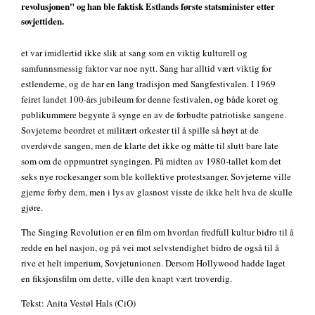
revolusjonen" og han ble faktisk Estlands første statsminister etter
sovjettiden.
et var imidlertid ikke slik at sang som en viktig kulturell og
samfunnsmessig faktor var noe nytt. Sang har alltid vært viktig for
estlenderne, og de har en lang tradisjon med Sangfestivalen. I 1969
feiret landet 100-års jubileum for denne festivalen, og både koret og
publikummere begynte å synge en av de forbudte patriotiske sangene.
Sovjeterne beordret et militært orkester til å spille så høyt at de
overdøvde sangen, men de klarte det ikke og måtte til slutt bare late
som om de oppmuntret syngingen. På midten av 1980-tallet kom det
seks nye rockesanger som ble kollektive protestsanger. Sovjeterne ville
gjerne forby dem, men i lys av glasnost visste de ikke helt hva de skulle
gjøre.
The Singing Revolution er en film om hvordan fredfull kultur bidro til å
redde en hel nasjon, og på vei mot selvstendighet bidro de også til å
rive et helt imperium, Sovjetunionen. Dersom Hollywood hadde laget
en fiksjonsfilm om dette, ville den knapt vært troverdig.
Tekst: Anita Vestøl Hals (CiO)