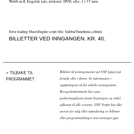
Webb m.fl. Engelsk tale, utekstet. DVD, s/hv, 1 t 37 min.
Error loading MacroEngine script (file: SidebarTimeItems.cshtml)
BILLETTER VED INNGANGEN. KR. 40.
Billetter til arrangementer på USF kjøpes på
TILBAKE TIL
forsalg eller i døren. Se informasjon i
PROGRAMMET
oppføringene til det enkelte arrangement.
Bevegelseshemmede har egne
parkeringsplasser foran bygningen og enkel
adkomst til alle scenene. USF Verftet har ikke
ansvar for salg eller refundering av billetter
eller programendringer som arrangør gjør.