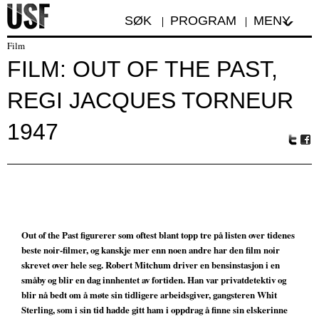
SØK
PROGRAM
MENY
Film
FILM: OUT OF THE PAST,
REGI JACQUES TORNEUR
1947
Tw
Fa
itte
ceb
r
oo
k
Out of the Past figurerer som oftest blant topp tre på listen over tidenes
beste noir-filmer, og kanskje mer enn noen andre har den film noir
skrevet over hele seg. Robert Mitchum driver en bensinstasjon i en
småby og blir en dag innhentet av fortiden. Han var privatdetektiv og
blir nå bedt om å møte sin tidligere arbeidsgiver, gangsteren Whit
Sterling, som i sin tid hadde gitt ham i oppdrag å finne sin elskerinne