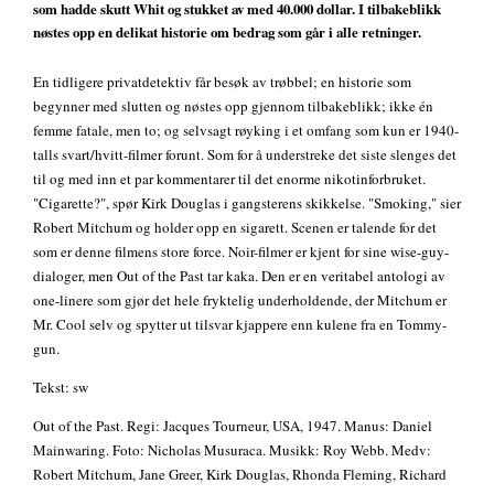
som hadde skutt Whit og stukket av med 40.000 dollar. I tilbakeblikk
nøstes opp en delikat historie om bedrag som går i alle retninger.
En tidligere privatdetektiv får besøk av trøbbel; en historie som
begynner med slutten og nøstes opp gjennom tilbakeblikk; ikke én
femme fatale, men to; og selvsagt røyking i et omfang som kun er 1940-
talls svart/hvitt-filmer forunt. Som for å understreke det siste slenges det
til og med inn et par kommentarer til det enorme nikotinforbruket.
"Cigarette?", spør Kirk Douglas i gangsterens skikkelse. "Smoking," sier
Robert Mitchum og holder opp en sigarett. Scenen er talende for det
som er denne filmens store force. Noir-filmer er kjent for sine wise-guy-
dialoger, men Out of the Past tar kaka. Den er en veritabel antologi av
one-linere som gjør det hele fryktelig underholdende, der Mitchum er
Mr. Cool selv og spytter ut tilsvar kjappere enn kulene fra en Tommy-
gun.
Tekst: sw
Out of the Past. Regi: Jacques Tourneur, USA, 1947. Manus: Daniel
Mainwaring. Foto: Nicholas Musuraca. Musikk: Roy Webb. Medv:
Robert Mitchum, Jane Greer, Kirk Douglas, Rhonda Fleming, Richard