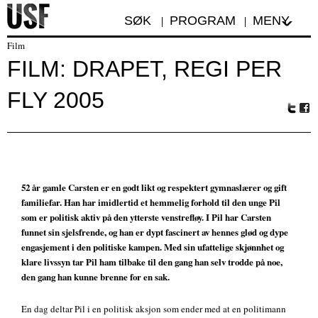
SØK
PROGRAM
MENY
Film
FILM: DRAPET, REGI PER
FLY 2005
Tw
Fa
itte
ceb
r
oo
k
52 år gamle Carsten er en godt likt og respektert gymnaslærer og gift
familiefar. Han har imidlertid et hemmelig forhold til den unge Pil
som er politisk aktiv på den ytterste venstrefløy. I Pil har Carsten
funnet sin sjelsfrende, og han er dypt fascinert av hennes glød og dype
engasjement i den politiske kampen. Med sin ufattelige skjønnhet og
klare livssyn tar Pil ham tilbake til den gang han selv trodde på noe,
den gang han kunne brenne for en sak.
En dag deltar Pil i en politisk aksjon som ender med at en politimann