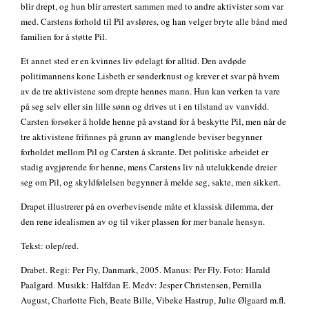
blir drept, og hun blir arrestert sammen med to andre aktivister som var
med. Carstens forhold til Pil avsløres, og han velger bryte alle bånd med
familien for å støtte Pil.
Et annet sted er en kvinnes liv ødelagt for alltid. Den avdøde
politimannens kone Lisbeth er sønderknust og krever et svar på hvem
av de tre aktivistene som drepte hennes mann. Hun kan verken ta vare
på seg selv eller sin lille sønn og drives ut i en tilstand av vanvidd.
Carsten forsøker å holde henne på avstand for å beskytte Pil, men når de
tre aktivistene frifinnes på grunn av manglende beviser begynner
forholdet mellom Pil og Carsten å skrante. Det politiske arbeidet er
stadig avgjørende for henne, mens Carstens liv nå utelukkende dreier
seg om Pil, og skyldfølelsen begynner å melde seg, sakte, men sikkert.
Drapet illustrerer på en overbevisende måte et klassisk dilemma, der
den rene idealismen av og til viker plassen for mer banale hensyn.
Tekst: olep/red.
Drabet. Regi: Per Fly, Danmark, 2005. Manus: Per Fly. Foto: Harald
Paalgard. Musikk: Halfdan E. Medv: Jesper Christensen, Pernilla
August, Charlotte Fich, Beate Bille, Vibeke Hastrup, Julie Ølgaard m.fl.