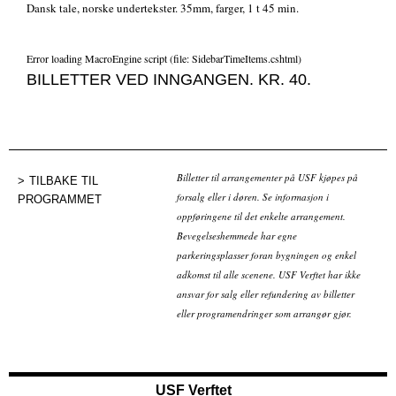
Dansk tale, norske undertekster. 35mm, farger, 1 t 45 min.
Error loading MacroEngine script (file: SidebarTimeItems.cshtml)
BILLETTER VED INNGANGEN. KR. 40.
Billetter til arrangementer på USF kjøpes på
TILBAKE TIL
forsalg eller i døren. Se informasjon i
PROGRAMMET
oppføringene til det enkelte arrangement.
Bevegelseshemmede har egne
parkeringsplasser foran bygningen og enkel
adkomst til alle scenene. USF Verftet har ikke
ansvar for salg eller refundering av billetter
eller programendringer som arrangør gjør.
USF Verftet