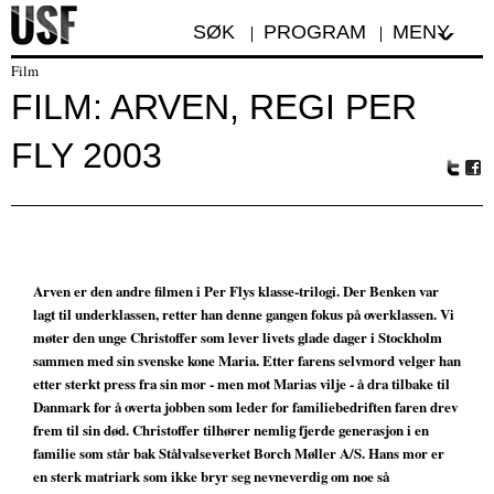
SØK
PROGRAM
MENY
Film
FILM: ARVEN, REGI PER
FLY 2003
Tw
Fa
itte
ceb
r
oo
k
Arven er den andre filmen i Per Flys klasse-trilogi. Der Benken var
lagt til underklassen, retter han denne gangen fokus på overklassen. Vi
møter den unge Christoffer som lever livets glade dager i Stockholm
sammen med sin svenske kone Maria. Etter farens selvmord velger han
etter sterkt press fra sin mor - men mot Marias vilje - å dra tilbake til
Danmark for å overta jobben som leder for familiebedriften faren drev
frem til sin død. Christoffer tilhører nemlig fjerde generasjon i en
familie som står bak Stålvalseverket Borch Møller A/S. Hans mor er
en sterk matriark som ikke bryr seg nevneverdig om noe så