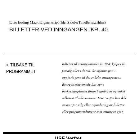
Error loading MacroEngine script (file: SidebarTimeItems.cshtml)
BILLETTER VED INNGANGEN. KR. 40.
Billetter til arrangementer på USF kjøpes på
TILBAKE TIL
forsalg eller i døren. Se informasjon i
PROGRAMMET
oppføringene til det enkelte arrangement.
Bevegelseshemmede har egne
parkeringsplasser foran bygningen og enkel
adkomst til alle scenene. USF Verftet har ikke
ansvar for salg eller refundering av billetter
eller programendringer som arrangør gjør.
USF Verftet