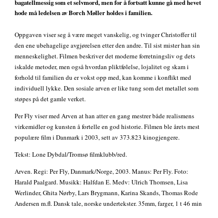
bagatellmessig som et selvmord, men for å fortsatt kunne gå med hevet
hode må ledelsen av Borch Møller holdes i familien.
Oppgaven viser seg å være meget vanskelig, og tvinger Christoffer til
den ene ubehagelige avgjørelsen etter den andre. Til sist mister han sin
menneskelighet. Filmen beskriver det moderne forretningsliv og dets
iskalde metoder, men også hvordan pliktfølelse, lojalitet og skam i
forhold til familien du er vokst opp med, kan komme i konflikt med
individuell lykke. Den sosiale arven er like tung som det metallet som
støpes på det gamle verket.
Per Fly viser med Arven at han atter en gang mestrer både realismens
virkemidler og kunsten å fortelle en god historie. Filmen ble årets mest
populære film i Danmark i 2003, sett av 373.823 kinogjengere.
Tekst: Lone Dybdal/Tromsø filmklubb/red.
Arven. Regi: Per Fly, Danmark/Norge, 2003. Manus: Per Fly. Foto:
Harald Paalgard. Musikk: Halfdan E. Medv: Ulrich Thomsen, Lisa
Werlinder, Ghita Nørby, Lars Brygmann, Karina Skands, Thomas Rode
Andersen m.fl. Dansk tale, norske undertekster. 35mm, farger, 1 t 46 min