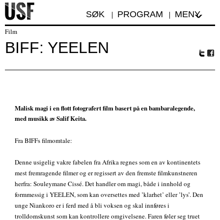
SØK
PROGRAM
MENY
Film
BIFF: YEELEN
Tw
Fa
itte
ceb
r
oo
k
Malisk magi i en flott fotografert film basert på en bambaralegende,
med musikk av Salif Keita.
Fra BIFFs filmomtale:
Denne usigelig vakre fabelen fra Afrika regnes som en av kontinentets
mest fremragende filmer og er regissert av den fremste filmkunstneren
herfra: Souleymane Cissé. Det handler om magi, både i innhold og
formmessig i YEELEN, som kan oversettes med ’klarhet’ eller ’lys’. Den
unge Niankoro er i ferd med å bli voksen og skal innføres i
trolldomskunst som kan kontrollere omgivelsene. Faren føler seg truet