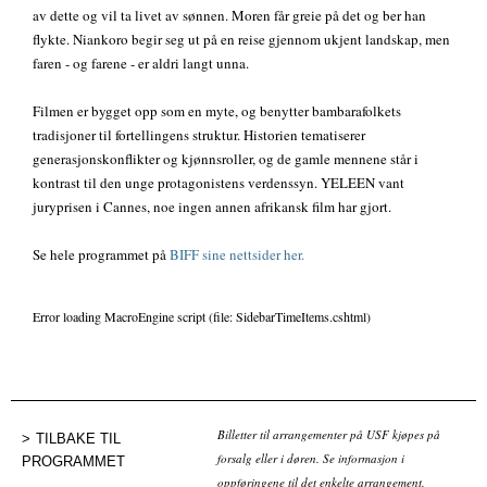
av dette og vil ta livet av sønnen. Moren får greie på det og ber han
flykte. Niankoro begir seg ut på en reise gjennom ukjent landskap, men
faren - og farene - er aldri langt unna.
Filmen er bygget opp som en myte, og benytter bambarafolkets
tradisjoner til fortellingens struktur. Historien tematiserer
generasjonskonflikter og kjønnsroller, og de gamle mennene står i
kontrast til den unge protagonistens verdenssyn. YELEEN vant
juryprisen i Cannes, noe ingen annen afrikansk film har gjort.
Se hele programmet på
BIFF sine nettsider her.
Error loading MacroEngine script (file: SidebarTimeItems.cshtml)
Billetter til arrangementer på USF kjøpes på
TILBAKE TIL
forsalg eller i døren. Se informasjon i
PROGRAMMET
oppføringene til det enkelte arrangement.