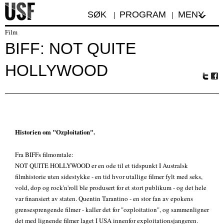
SØK
PROGRAM
MENY
Film
BIFF: NOT QUITE
HOLLYWOOD
Tw
Fa
itte
ceb
r
oo
k
Historien om "Ozploitation".
Fra BIFFs filmomtale:
NOT QUITE HOLLYWOOD er en ode til et tidspunkt I Australsk
filmhistorie uten sidestykke - en tid hvor utallige filmer fylt med seks,
vold, dop og rock'n'roll ble produsert for et stort publikum - og det hele
var finansiert av staten. Quentin Tarantino - en stor fan av epokens
grensesprengende filmer - kaller det for "ozploitation", og sammenligner
det med lignende filmer laget I USA innenfor exploitationsjangeren.