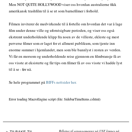
Men NOT QUITE HOLLYWOOD viser oss hvordan australierne fikk
amerikansk trashfilm til å se ut som barnefilmer i forhold.
Filmen inviterer de medvirkende til å fortelle om hvordan det var å lage
film under denne ville og uforutsigbare perioden, og viser oss også
ekstremt underholdende klipp fra noen av de villeste, ekleste og mest
perverse filmer som er laget for et allment publikum, som tjente inn
enorme summer i hjemlandet, men som ble bannlyst i resten av verden.
Vi får en morsom og underholdende reise gjennom en filmbransje få av
oss visste at eksisterte og får tips om filmer få av oss visste vi hadde lyst
til å se - før nå.
Se hele programmet på
BIFFs nettsider her.
Error loading MacroEngine script (file: SidebarTimeItems.cshtml)
Billetter til arrangementer på USF kjøpes på