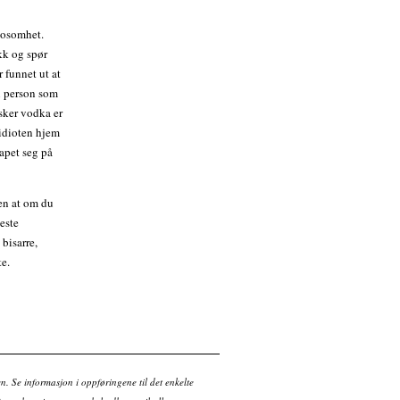
 tosomhet.
kk og spør
 funnet ut at
n person som
sker vodka er
 idioten hjem
kapet seg på
en at om du
neste
bisarre,
te.
en. Se informasjon i oppføringene til det enkelte