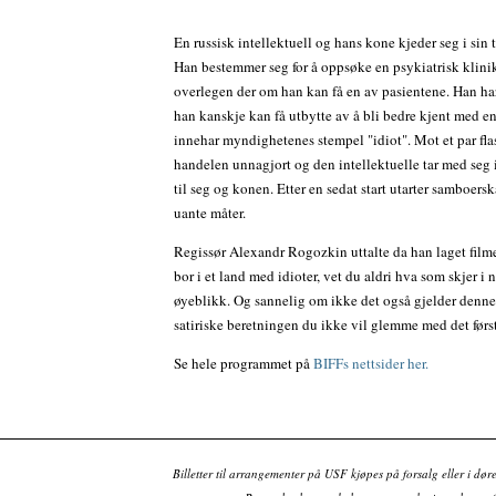
En russisk intellektuell og hans kone kjeder seg i sin
Han bestemmer seg for å oppsøke en psykiatrisk klini
overlegen der om han kan få en av pasientene. Han har
han kanskje kan få utbytte av å bli bedre kjent med e
innehar myndighetenes stempel "idiot". Mot et par fla
handelen unnagjort og den intellektuelle tar med seg
til seg og konen. Etter en sedat start utarter samboers
uante måter.
Regissør Alexandr Rogozkin uttalte da han laget film
bor i et land med idioter, vet du aldri hva som skjer i 
øyeblikk. Og sannelig om ikke det også gjelder denne 
satiriske beretningen du ikke vil glemme med det førs
Se hele programmet på
BIFFs nettsider her.
Billetter til arrangementer på USF kjøpes på forsalg eller i dør