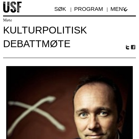
SØK
PROGRAM
MENY
Møte
KULTURPOLITISK
DEBATTMØTE
Tw
Fa
itte
ceb
r
oo
k