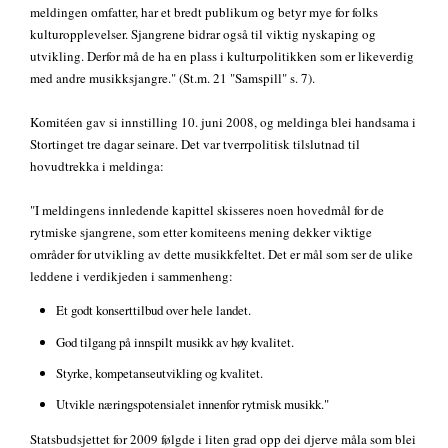
meldingen omfatter, har et bredt publikum og betyr mye for folks
kulturopplevelser. Sjangrene bidrar også til viktig nyskaping og
utvikling. Derfor må de ha en plass i kulturpolitikken som er likeverdig
med andre musikksjangre." (St.m. 21 "Samspill" s. 7).
Komitéen gav si innstilling 10. juni 2008, og meldinga blei handsama i
Stortinget tre dagar seinare. Det var tverrpolitisk tilslutnad til
hovudtrekka i meldinga:
"I meldingens innledende kapittel skisseres noen hovedmål for de
rytmiske sjangrene, som etter komiteens mening dekker viktige
områder for utvikling av dette musikkfeltet. Det er mål som ser de ulike
leddene i verdikjeden i sammenheng:
Et godt konserttilbud over hele landet.
God tilgang på innspilt musikk av høy kvalitet.
Styrke, kompetanseutvikling og kvalitet.
Utvikle næringspotensialet innenfor rytmisk musikk."
Statsbudsjettet for 2009 følgde i liten grad opp dei djerve måla som blei