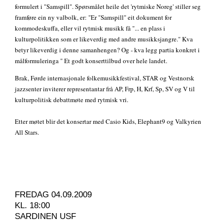
formulert i "Samspill". Spørsmålet heile det 'rytmiske Noreg' stiller seg
framføre ein ny valbolk, er: "Er "Samspill" eit dokument for
kommodeskuffa, eller vil rytmisk musikk få "... en plass i
kulturpolitikken som er likeverdig med andre musikksjangre." Kva
betyr likeverdig i denne samanhengen? Og - kva legg partia konkret i
målformuleringa " Et godt konserttilbud over hele landet.
Brak, Førde internasjonale folkemusikkfestival, STAR og Vestnorsk
jazzsenter inviterer representantar frå AP, Frp, H, Krf, Sp, SV og V til
kulturpolitisk debattmøte med rytmisk vri.
Etter møtet blir det konsertar med Casio Kids, Elephant9 og Valkyrien
All Stars.
FREDAG 04.09.2009
KL. 18:00
SARDINEN USF