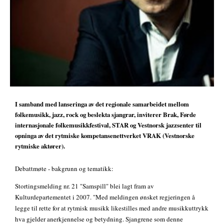
I samband med lanseringa av det regionale samarbeidet mellom
folkemusikk, jazz, rock og beslekta sjangrar, inviterer Brak, Førde
internasjonale folkemusikkfestival, STAR og Vestnorsk jazzsenter til
opninga av det rytmiske kompetansenettverket VRAK (Vestnorske
rytmiske aktører).
Debattmøte - bakgrunn og tematikk:
Stortingsmelding nr. 21 "Samspill" blei lagt fram av
Kulturdepartementet i 2007. "Med meldingen ønsket regjeringen å
legge til rette for at rytmisk musikk likestilles med andre musikkuttrykk
hva gjelder anerkjennelse og betydning. Sjangrene som denne