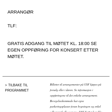
ARRANGØR
TLF:
GRATIS ADGANG TIL MØTET KL. 18:00 SE
EGEN OPPFØRING FOR KONSERT ETTER
MØTET.
Billetter til arrangementer på USF kjøpes på
TILBAKE TIL
forsalg eller i døren. Se informasjon i
PROGRAMMET
oppføringene til det enkelte arrangement.
Bevegelseshemmede har egne
parkeringsplasser foran bygningen og enkel
adkomst til alle scenene. USF Verftet har ikke