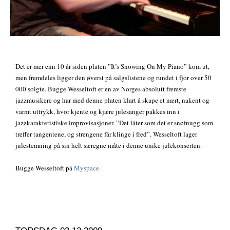
Det er mer enn 10 år siden platen ”It’s Snowing On My Piano” kom ut,
men fremdeles ligger den øverst på salgslistene og rundet i fjor over 50
000 solgte. Bugge Wesseltoft er en av Norges absolutt fremste
jazzmusikere og har med denne platen klart å skape et nært, nakent og
varmt uttrykk, hvor kjente og kjære julesanger pakkes inn i
jazzkarakteristiske improvisasjoner. ”Det låter som det er snøfnugg som
treffer tangentene, og strengene får klinge i fred”. Wesseltoft lager
julestemning på sin helt særegne måte i denne unike julekonserten.
Bugge Wesseltoft på
Myspace