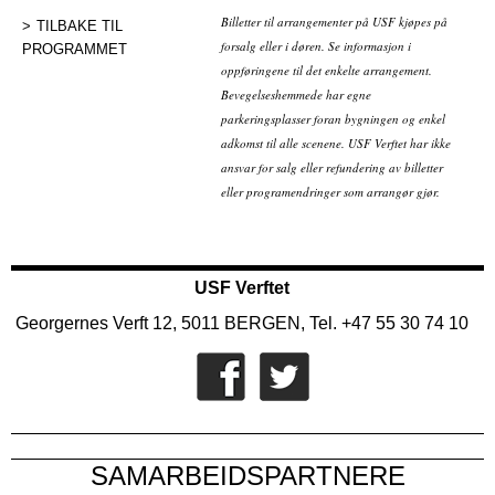
Billetter til arrangementer på USF kjøpes på
TILBAKE TIL
forsalg eller i døren. Se informasjon i
PROGRAMMET
oppføringene til det enkelte arrangement.
Bevegelseshemmede har egne
parkeringsplasser foran bygningen og enkel
adkomst til alle scenene. USF Verftet har ikke
ansvar for salg eller refundering av billetter
eller programendringer som arrangør gjør.
USF Verftet
Georgernes Verft 12, 5011 BERGEN, Tel. +47 55 30 74 10
SAMARBEIDSPARTNERE