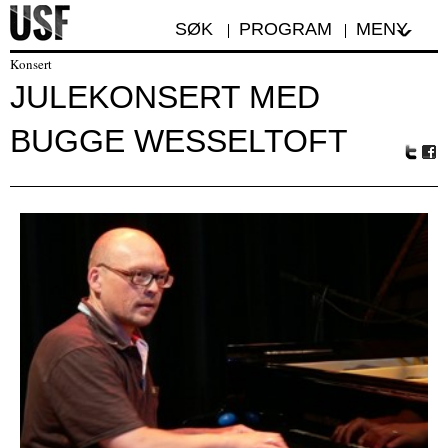
SØK
PROGRAM
MENY
Konsert
JULEKONSERT MED
BUGGE WESSELTOFT
Tw
Fa
itte
ceb
r
oo
k