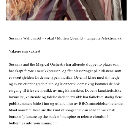
Susanna Wallumrød – vokal / Morten Qvenild – tangenter/elektronikk
Vakrere enn vakrest!
Susanna and the Magical Orchestra har allerede sluppet to plater som
har skapt furore i musikkpressen, og fått plasseringer på hitlistene som
er svært sjelden for denne typen musikk. De er nå klare med sin tredje
og svært etterlengtede plate, og kjenner vi dem riktig kommer de nok
en gang til å levere musikk av magisk karakter. Duoens karakteristiske
lavmælte, knitrende og følelsesladede musikk har forhekset stadig flere
publikummere både i inn og utland. I en av BBCs anmeldelser heter det
blant annet: ”These are the kind of songs that can send those small
bursts of pleasure up the back of the spine or release clouds of
butterflies into your stomach.”