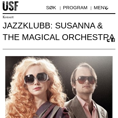
SØK
PROGRAM
MENY
Konsert
JAZZKLUBB: SUSANNA &
THE MAGICAL ORCHESTRA
Tw
Fa
itte
ceb
r
oo
k