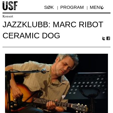
SØK
PROGRAM
MENY
Konsert
JAZZKLUBB: MARC RIBOT
CERAMIC DOG
Tw
Fa
itte
ceb
r
oo
k