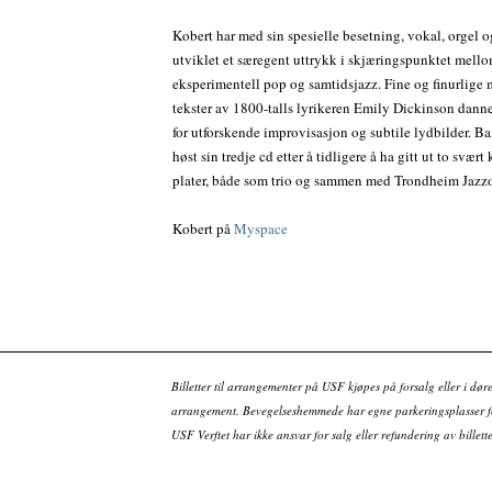
Kobert har med sin spesielle besetning, vokal, orgel 
utviklet et særegent uttrykk i skjæringspunktet mell
eksperimentell pop og samtidsjazz. Fine og finurlige
tekster av 1800-talls lyrikeren Emily Dickinson dan
for utforskende improvisasjon og subtile lydbilder. Ba
høst sin tredje cd etter å tidligere å ha gitt ut to svært 
plater, både som trio og sammen med Trondheim Jazzo
Kobert på
Myspace
Billetter til arrangementer på USF kjøpes på forsalg eller i dør
arrangement. Bevegelseshemmede har egne parkeringsplasser fo
USF Verftet har ikke ansvar for salg eller refundering av bille