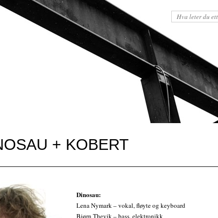
INOSAU + KOBERT
Dinosau:
Lena Nymark – vokal, fløyte og keyboard
Bjørn Thevik – bass, elektronikk