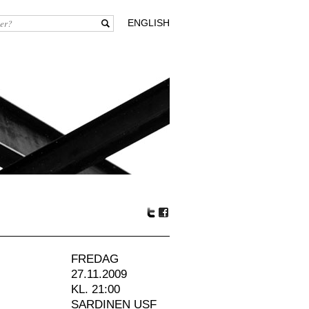
ENGLISH
Tw
Fa
itte
ceb
r
oo
FREDAG
k
27.11.2009
KL. 21:00
SARDINEN USF