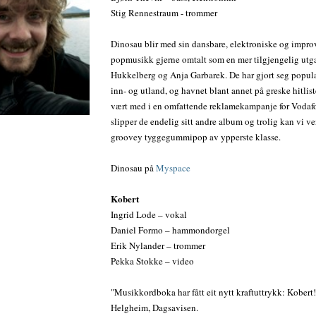
Stig Rennestraum - trommer
Dinosau blir med sin dansbare, elektroniske og impro
popmusikk gjerne omtalt som en mer tilgjengelig ut
Hukkelberg og Anja Garbarek. De har gjort seg popul
inn- og utland, og havnet blant annet på greske hitliste
vært med i en omfattende reklamekampanje for Vodafo
slipper de endelig sitt andre album og trolig kan vi ve
groovey tyggegummipop av ypperste klasse.
Dinosau på
Myspace
Kobert
Ingrid Lode – vokal
Daniel Formo – hammondorgel
Erik Nylander – trommer
Pekka Stokke – video
"Musikkordboka har fått eit nytt kraftuttrykk: Kobert
Helgheim, Dagsavisen.