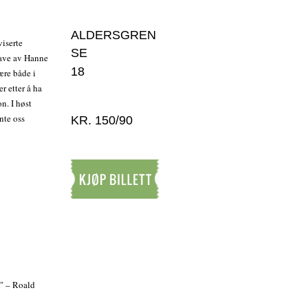
ALDERSGREN
viserte
SE
gave av Hanne
18
ære både i
r etter å ha
n. I høst
nte oss
KR. 150/90
Kjøp billett
!" – Roald