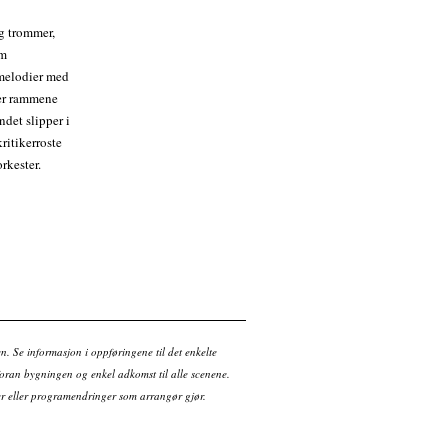
og trommer,
om
 melodier med
ner rammene
ndet slipper i
kritikerroste
rkester.
en. Se informasjon i oppføringene til det enkelte
ran bygningen og enkel adkomst til alle scenene.
tter eller programendringer som arrangør gjør.