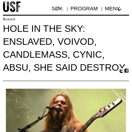
SØK
PROGRAM
MENY
Konsert
HOLE IN THE SKY:
ENSLAVED, VOIVOD,
CANDLEMASS, CYNIC,
ABSU, SHE SAID DESTROY.
Tw
Fa
itte
ceb
r
oo
k