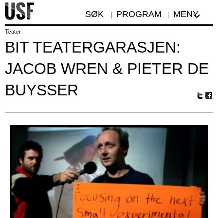
SØK
PROGRAM
MENY
Teater
BIT TEATERGARASJEN:
JACOB WREN & PIETER DE
BUYSSER
Tw
Fa
itte
ceb
r
oo
k