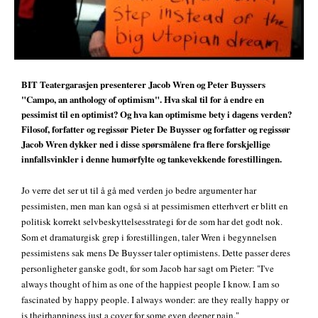
BIT Teatergarasjen presenterer Jacob Wren og Peter Buyssers
"Campo, an anthology of optimism". Hva skal til for å endre en
pessimist til en optimist? Og hva kan optimisme bety i dagens verden?
Filosof, forfatter og regissør Pieter De Buysser og forfatter og regissør
Jacob Wren dykker ned i disse spørsmålene fra flere forskjellige
innfallsvinkler i denne humørfylte og tankevekkende forestillingen.
Jo verre det ser ut til å gå med verden jo bedre argumenter har
pessimisten, men man kan også si at pessimismen etterhvert er blitt en
politisk korrekt selvbeskyttelsesstrategi for de som har det godt nok.
Som et dramaturgisk grep i forestillingen, taler Wren i begynnelsen
pessimistens sak mens De Buysser taler optimistens. Dette passer deres
personligheter ganske godt, for som Jacob har sagt om Pieter: "I've
always thought of him as one of the happiest people I know. I am so
fascinated by happy people. I always wonder: are they really happy or
is theirhappiness just a cover for some even deeper pain."