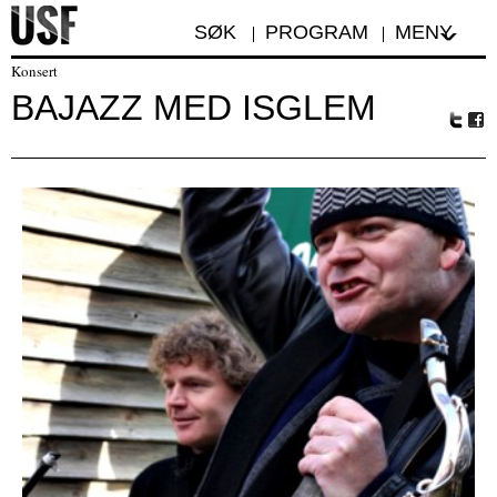
SØK
PROGRAM
MENY
Konsert
BAJAZZ MED ISGLEM
Tw
Fa
itte
ceb
r
oo
k