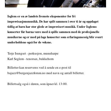
Isglem er en av landets fremste eksponenter for fri
improvisasjonsmusikk. De har spilt sammen i over ti år og oppdaget
tidlig at barn har stor glede av improvisert musikk. Under Isglems
konserter får barna være med å spille sammen med de profesjonelle
musikerne og er med på lage konserter som erfaringsmessig blir svært
underholdene også for de voksne.
Terje Isungset - perkusjon, munnharpe
Karl Seglem - tenorsax, bukkehorn
Billetter kan reserveres ved å sende en e-post til
bajazz@bergenjazzforum.no med navn og antall billetter.
Billettsalg også i døren, som åpner kl. 13:00.