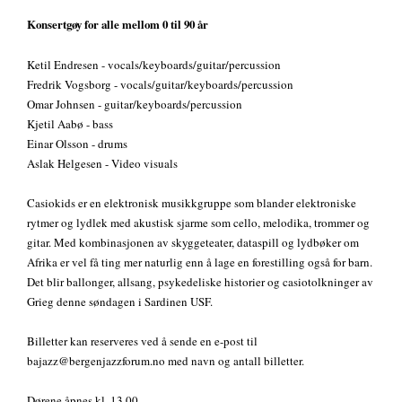
Konsertgøy for alle mellom 0 til 90 år
Ketil Endresen - vocals/keyboards/guitar/percussion
Fredrik Vogsborg - vocals/guitar/keyboards/percussion
Omar Johnsen - guitar/keyboards/percussion
Kjetil Aabø - bass
Einar Olsson - drums
Aslak Helgesen - Video visuals
Casiokids er en elektronisk musikkgruppe som blander elektroniske
rytmer og lydlek med akustisk sjarme som cello, melodika, trommer og
gitar. Med kombinasjonen av skyggeteater, dataspill og lydbøker om
Afrika er vel få ting mer naturlig enn å lage en forestilling også for barn.
Det blir ballonger, allsang, psykedeliske historier og casiotolkninger av
Grieg denne søndagen i Sardinen USF.
Billetter kan reserveres ved å sende en e-post til
bajazz@bergenjazzforum.no med navn og antall billetter.
Dørene åpnes kl. 13.00.