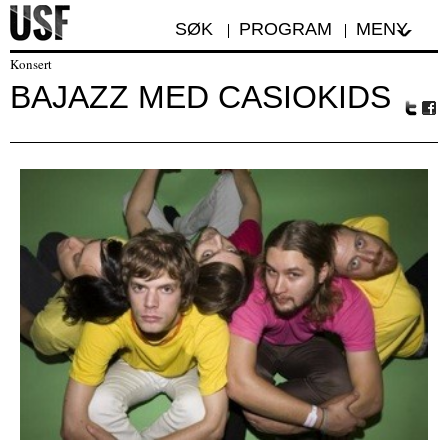
SØK
PROGRAM
MENY
Konsert
BAJAZZ MED CASIOKIDS
Tw
Fa
itte
ceb
r
oo
k