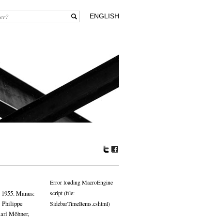
ENGLISH
Tw
Fa
itte
ceb
r
oo
Error loading MacroEngine
k
, 1955. Manus:
script (file:
 Philippe
SidebarTimeItems.cshtml)
Carl Möhner,