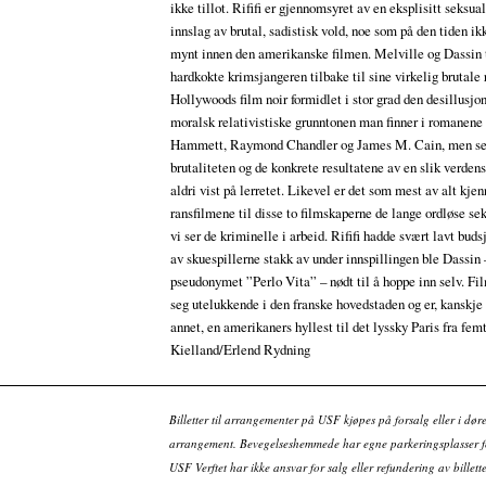
ikke tillot. Rififi er gjennomsyret av en eksplisitt seksual
innslag av brutal, sadistisk vold, noe som på den tiden i
mynt innen den amerikanske filmen. Melville og Dassin 
hardkokte krimsjangeren tilbake til sine virkelig brutale 
Hollywoods film noir formidlet i stor grad den desillusjo
moralsk relativistiske grunntonen man finner i romanene 
Hammett, Raymond Chandler og James M. Cain, men se
brutaliteten og de konkrete resultatene av en slik verden
aldri vist på lerretet. Likevel er det som mest av alt kje
ransfilmene til disse to filmskaperne de lange ordløse s
vi ser de kriminelle i arbeid. Rififi hadde svært lavt buds
av skuespillerne stakk av under innspillingen ble Dassin 
pseudonymet ”Perlo Vita” – nødt til å hoppe inn selv. Fi
seg utelukkende i den franske hovedstaden og er, kanskj
annet, en amerikaners hyllest til det lyssky Paris fra fem
Kielland/Erlend Rydning
Billetter til arrangementer på USF kjøpes på forsalg eller i dør
arrangement. Bevegelseshemmede har egne parkeringsplasser fo
USF Verftet har ikke ansvar for salg eller refundering av bille