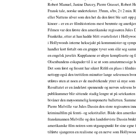
Robert Manuel, Janine Darcey, Pierre Grasset, Robert Ho
Fransk tale, norske undertekster. 35mm, s/hv, 2 t 2 min. Rif
eller Nattens ulver som den het da den først ble satt opp 
kinoer – er en av filmhistoriens mest berømte og anerkjen
Filmen var den første den amerikanske regissøren Jules D
Frankrike, etter at han hadde blitt svartelistet i Hollywo
i Hollywoods interne heksejakt på kommunister og sympat
handler kort fortalt om en gruppe tyver som slår seg sam
en engelsk juvelér. Kupplanene er uhyre kompliserte og f
Olsenbandens eskapader til å se ut som amatørmessige h
Det som først og fresmt har sikret Rififi en plass i filmhis
nettopp også den trettifem minutter lange sekvensen hvor
utføres uten at noen av de medvirkende ytrer så mye som 
Resultatet er en åndeløst spennende og nervøs sekvens 
publikummer blir sittende stadig lengre ut på setekante
bivåner den møysommelig komponerte balletten. Samme
Pierre Melville var Jules Dassin den store regissøren inn
kriminalfilm på femti- og sekstitallet. Både den ameriko
franskmannen Melville og den landsforviste Dassin bruk
amerikanske film noiren som utgangspunkt for sine egne 
tilførte sjangeren en realisme og en nerve som Hollywoo