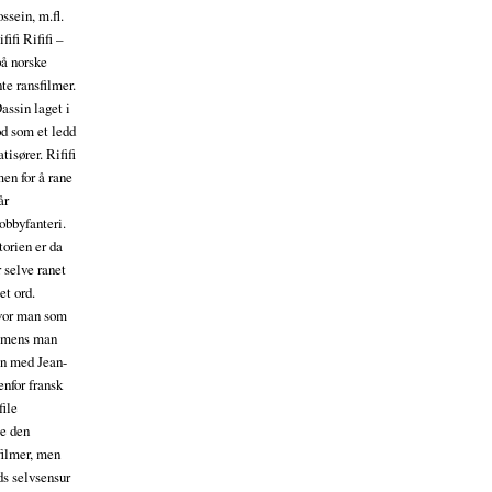
ssein, m.fl.
ifi Rififi –
på norske
te ransfilmer.
assin laget i
od som et ledd
isører. Rififi
men for å rane
år
obbyfanteri.
torien er da
 selve ranet
et ord.
hvor man som
n mens man
n med Jean-
enfor fransk
file
te den
filmer, men
ds selvsensur