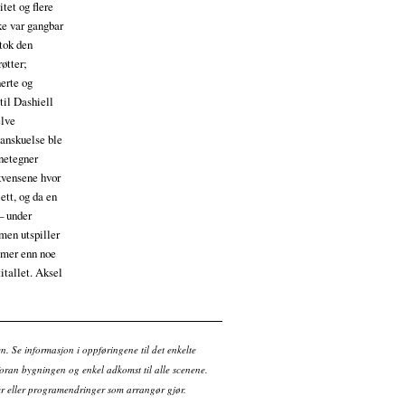
itet og flere
kke var gangbar
tok den
røtter;
nerte og
til Dashiell
lve
sanskuelse ble
nnetegner
ekvensene hvor
jett, og da en
– under
lmen utspiller
e mer enn noe
titallet. Aksel
en. Se informasjon i oppføringene til det enkelte
ran bygningen og enkel adkomst til alle scenene.
tter eller programendringer som arrangør gjør.