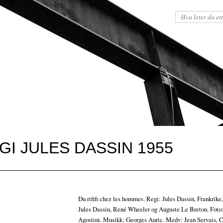
REGI JULES DASSIN 1955
Du rififi chez les hommes. Regi: Jules Dassin, Frankrike
Jules Dassin, René Wheeler og Auguste Le Breton. Foto:
Agostini. Musikk: Georges Auric. Medv: Jean Servais, 