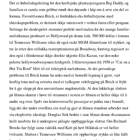
Det er fødselsdagsfeiring for den kreftsjuke plantasjeeigaren Big Daddy, og
familien er samla som gribbar rundt den døyande i håp om å arve ein del av
formua. Favorittsonen Brick, ei fordrukken eks-fotballstjerne med
ekteskapsproblem, er derimot ikkje interessert i verken faren eller pengane.
Settinga for skodespelet stemmer perfekt med malen for dei mange familie-
melodramaa produsert av Hollywood på denne tida. 500 000 dollar i lomma
til Tennessee Williams sikra då også raskt MGM filmrettane til stykket, og
tre år etter den vellukka teaterpremieren på Broadway, forøvrig regissert av
den også i filmkrinsar ikkje direkte ukjente Elia Kazan, var den noko
polerte hollywoodversjonen ferdigstilt. I filmversjonen frå 1958 er "Cat on a
Hot Tin Roof" blitt til eit tidstypisk melodrama. At dei personlege
problema til Brick kunne ha noko med ei homofil legning å gjere, vart
kraftig tona ned og erstatta med ei tydlegare vektlegging på Brick si frykt
for å gje slepp på den ansvarslause ungdomstida. At den lukkelege slutten
på filmen skurrar i høve til straumen i resten av filmen er heller ikkje til å
undre seg over. Sjølv om kontroversielle passasjar er pakka inn i bomull,
ligg dei der under overflata ein stad og gjer at filmen stundom arbeider mot
sin eksplisitte ideologi. Douglas Sirk brukte i sine filmar denne dissonansen
heilt medvite for å undergrave pålagte oppbyggjelege sluttar. Om Richard
Brooks har fylgt same taktikk med Katt på hett blikktak er vel heller
tvilsamt. Slutten i Tennessee Williams sitt opphavlege stykke er like fullt