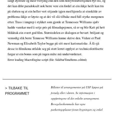
langt dystrare og meir tvetydig enn den som hollywoodversjonen byr oss, og
det kan difor paradoksalt nok berre vere ein fordel at ein ikkje heilt kan tru
på slutten og at ein heller vert sitjande igjen med kjensla at einskilde av
problema ikkje er løyste og at dei vil slå tilbake med full styrke morgonen
etter. Trass i inngrep i stykket som gjorde at Tennessee Williams sjølv
hadde vanskar med å setje pris på filmadapsjonen, så er og blir Katt på hett
blikktak ein svært god film. Størstedelen av dialogen er bevart: briljant og
vemodig slik berre Tennesse Williams kunne skrive den. Vidare er Paul
Newman og Elisabeth Taylor begge på sitt mest karismatiske. Å få sjå
desse to filmikona utfalde seg på stort lerret opplyst av technicolorifiserte
fargar er ein bonus som på ingen måte må undervurderast.
Error loading MacroEngine script (file: SidebarTimeItems.cshtml)
Billetter til arrangementer på USF kjøpes på
TILBAKE TIL
forsalg eller i døren. Se informasjon i
PROGRAMMET
oppføringene til det enkelte arrangement.
Bevegelseshemmede har egne
parkeringsplasser foran bygningen og enkel