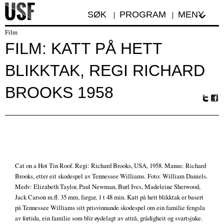
SØK
PROGRAM
MENY
Film
FILM: KATT PÅ HETT
BLIKKTAK, REGI RICHARD
BROOKS 1958
Tw
Fa
itte
ceb
r
oo
k
Cat on a Hot Tin Roof. Regi: Richard Brooks, USA, 1958. Manus: Richard
Brooks, etter eit skodespel av Tennessee Williams. Foto: William Daniels.
Medv: Elizabeth Taylor, Paul Newman, Burl Ives, Madeleine Sherwood,
Jack Carson m.fl. 35 mm, fargar, 1 t 48 min. Katt på hett blikktak er basert
på Tennessee Williams sitt prisvinnande skodespel om ein familie fengsla
av fortida, ein familie som blir øydelagt av attrå, grådigheit og svartsjuke.