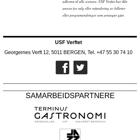
adkomst til alle scenene. USF Verftet har ikke
ansvar for salg eller refundering av billetter
eller programendringer som arrangør gjør.
USF Verftet
Georgernes Verft 12, 5011 BERGEN, Tel. +47 55 30 74 10
SAMARBEIDSPARTNERE