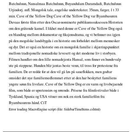
Batchuluun, Nansalmaa Batchuluun, Buyandulam Daramdadi, Batchuluun
Urjindorj. mfl. Mongolsk tale, engelske undertekster. 35mm, farger, 1 t 33
min. Cave of the Yellow Dog Cave of the Yellow Dog var Byambasuren
Davaas første film etter den Oscar-nominerte publikumssuksessen Historien
om den gråtende kamel. I likhet med denne er Cave of the Yellow Dog også
en blanding mellom dokumentar og fiksjonsdrama, og vi befinner oss igjen
på den mogolske landsbygda i en historie om forholdet mellom mennesker
og dyr. Det er også en historie om en mongolsk familie i skjæringspunktet
mellom tradisjonelle nomadiske levesett og det moderne liv i storbyen.
Filmen handler om den lille nomadejenta Hansal, som finner en hundevalp
ute på steppene. Hunden blir jentas beste venn, til tross for protestene fra
familien. De er redde for at den vil gå løs på saueflokken, men godtar
omsider det nye familiemedlemmet etter at den har beskyttet familiens
yngste sønn fra livsfare. Cave of the Yellow Dog er en varm og livsbejaende
film, som både er upretensiøs og rørende. Prisene fra filmfestivaler både i
Tyskland, Spania og USA vitner om nok en sterk familiefilm fra
Byambasurens hånd. CiT
Error loading MacroEngine script (file: SidebarTimeItems.cshtml)