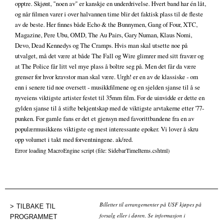
opptre. Skjønt, "noen av" er kanskje en underdrivelse. Hvert band har én låt,
og når filmen varer i over halvannen time blir det faktisk plass til de fleste
av de beste. Her finnes både Echo & the Bunnymen, Gang of Four, XTC,
Magazine, Pere Ubu, OMD, The Au Pairs, Gary Numan, Klaus Nomi,
Devo, Dead Kennedys og The Cramps. Hvis man skal utsette noe på
utvalget, må det være at både The Fall og Wire glimrer med sitt fravær og
at The Police får litt vel mye plass å boltre seg på. Men det får da være
grenser for hvor kravstor man skal være. Urgh! er en av de klassiske - om
enn i senere tid noe oversett - musikkfilmene og en sjelden sjanse til å se
nyveiens viktigste artister festet til 35mm film. For de uinvidde er dette en
gylden sjanse til å stifte bekjentskap med de viktigste arvtakerne etter '77-
punken. For gamle fans er det et gjensyn med favorittbandene fra en av
populærmusikkens viktigste og mest interessante epoker. Vi lover å skru
opp volumet i takt med forventningene. ak/red.
Error loading MacroEngine script (file: SidebarTimeItems.cshtml)
Billetter til arrangementer på USF kjøpes på
TILBAKE TIL
forsalg eller i døren. Se informasjon i
PROGRAMMET