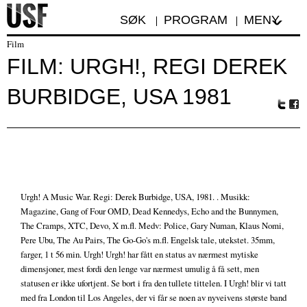
SØK
PROGRAM
MENY
Film
FILM: URGH!, REGI DEREK
BURBIDGE, USA 1981
Tw
Fa
itte
ceb
r
oo
k
Urgh! A Music War. Regi: Derek Burbidge, USA, 1981. . Musikk:
Magazine, Gang of Four OMD, Dead Kennedys, Echo and the Bunnymen,
The Cramps, XTC, Devo, X m.fl. Medv: Police, Gary Numan, Klaus Nomi,
Pere Ubu, The Au Pairs, The Go-Go's m.fl. Engelsk tale, utekstet. 35mm,
farger, 1 t 56 min. Urgh! Urgh! har fått en status av nærmest mytiske
dimensjoner, mest fordi den lenge var nærmest umulig å få sett, men
statusen er ikke ufortjent. Se bort i fra den tullete tittelen. I Urgh! blir vi tatt
med fra London til Los Angeles, der vi får se noen av nyveivens største band