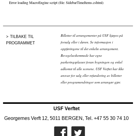
Error loading MacroEngine script (file: SidebarTimeItems.cshtml)
Billetter til arrangementer på USF kjøpes på
TILBAKE TIL
forsalg eller i døren. Se informasjon i
PROGRAMMET
oppføringene til det enkelte arrangement.
Bevegelseshemmede har egne
parkeringsplasser foran bygningen og enkel
adkomst til alle scenene. USF Verftet har ikke
ansvar for salg eller refundering av billetter
eller programendringer som arrangør gjør.
USF Verftet
Georgernes Verft 12, 5011 BERGEN, Tel. +47 55 30 74 10