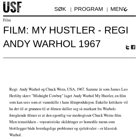
SØK
PROGRAM
MENY
Film
FILM: MY HUSTLER - REGI
ANDY WARHOL 1967
Tw
Fa
itte
ceb
r
oo
k
Regi: Andy Warhol og Chuck Wein, USA, 1967. Samme år som James Leo
Herlihy skrev "Midnight Cowboy" laget Andy Warhol My Hustler, en film
som kan sees som et vannskille i hans filmproduksjon. Enkelte kritikere vil
ha det til at grunnen til at filmen skiller seg så markant fra Warhols
foregående filmer er at den egentlig var medregissør Chuck Weins film.
Men tematikken – voyeuristiske skildringer av homofile menn som
blottlegger både hverdagslige problemer og sjelekvaler – er klassisk
Warhol.