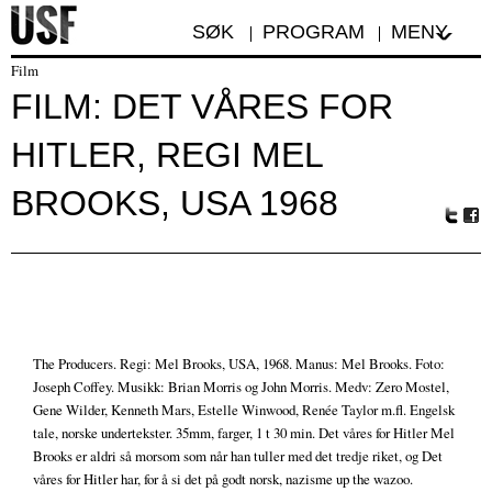
SØK
PROGRAM
MENY
Film
FILM: DET VÅRES FOR
HITLER, REGI MEL
BROOKS, USA 1968
Tw
Fa
itte
ceb
r
oo
k
The Producers. Regi: Mel Brooks, USA, 1968. Manus: Mel Brooks. Foto:
Joseph Coffey. Musikk: Brian Morris og John Morris. Medv: Zero Mostel,
Gene Wilder, Kenneth Mars, Estelle Winwood, Renée Taylor m.fl. Engelsk
tale, norske undertekster. 35mm, farger, 1 t 30 min. Det våres for Hitler Mel
Brooks er aldri så morsom som når han tuller med det tredje riket, og Det
våres for Hitler har, for å si det på godt norsk, nazisme up the wazoo.