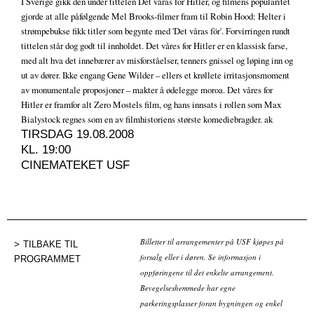
I Sverige gikk den under tittelen Det våras för Hitler, og filmens popularitet
gjorde at alle påfølgende Mel Brooks-filmer fram til Robin Hood: Helter i
strømpebukse fikk titler som begynte med 'Det våras för'. Forvirringen rundt
tittelen står dog godt til innholdet. Det våres for Hitler er en klassisk farse,
med alt hva det innebærer av misforståelser, tenners gnissel og løping inn og
ut av dører. Ikke engang Gene Wilder – ellers et krøllete irritasjonsmoment
av monumentale proposjoner – makter å ødelegge moroa. Det våres for
Hitler er framfor alt Zero Mostels film, og hans innsats i rollen som Max
Bialystock regnes som en av filmhistoriens største komediebragder. ak
TIRSDAG 19.08.2008
KL. 19:00
CINEMATEKET USF
Billetter til arrangementer på USF kjøpes på
TILBAKE TIL
forsalg eller i døren. Se informasjon i
PROGRAMMET
oppføringene til det enkelte arrangement.
Bevegelseshemmede har egne
parkeringsplasser foran bygningen og enkel