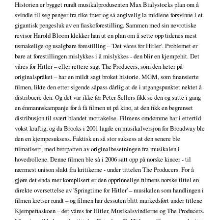
Historien er bygget rundt musikalprodusenten Max Bialystocks plan om å
svindle til seg penger fra rike fruer og så angivelig la midlene forsvinne i et
gigantisk pengesluk av en fiaskoforestilling. Sammen med sin nevrotiske
revisor Harold Bloom klekker han ut en plan om å sette opp tidenes mest
usmakelige og usalgbare forestilling – 'Det våres for Hitler'. Problemet er
bare at forestillingen mislykkes i å mislykkes - den blir en kjempehit. Det
våres for Hitler – eller rettere sagt The Producers, som den heter på
originalspråket – har en mildt sagt broket historie. MGM, som finansierte
filmen, likte den etter sigende såpass dårlig at de i utgangspunktet nektet å
distribuere den. Og det var ikke før Peter Sellers fikk se den og satte i gang
en énmannskampanje for å få filmen ut på kino, at den fikk en begrenset
distribusjon til svært blandet mottakelse. Filmens omdømme har i ettertid
vokst kraftig, og da Brooks i 2001 lagde en musikalversjon for Broadway ble
den en kjempesuksess. Faktisk en så stor suksess at den senere ble
filmatisert, med brorparten av originalbesetningen fra musikalen i
hovedrollene. Denne filmen ble så i 2006 satt opp på norske kinoer - til
nærmest unison slakt fra kritikerne - under tittelen The Producers. For å
gjøre det enda mer komplisert er den opprinnelige filmens norske tittel en
direkte oversettelse av 'Springtime for Hitler' – musikalen som handlingen i
filmen kretser rundt – og filmen har dessuten blitt markedsført under titlene
Kjempefiaskoen – det våres for Hitler, Musikalsvindlerne og The Producers.