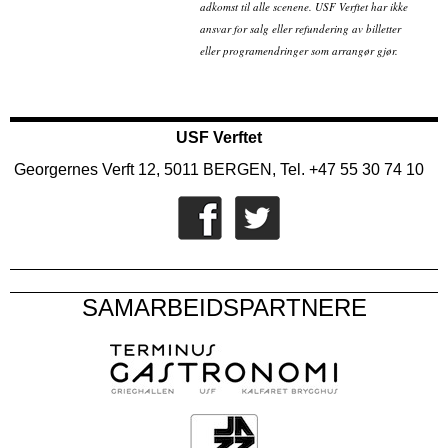
adkomst til alle scenene. USF Verftet har ikke
ansvar for salg eller refundering av billetter
eller programendringer som arrangør gjør.
USF Verftet
Georgernes Verft 12, 5011 BERGEN, Tel. +47 55 30 74 10
SAMARBEIDSPARTNERE