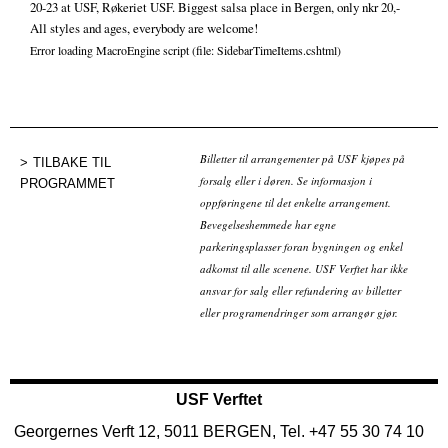
20-23 at USF, Røkeriet USF. Biggest salsa place in Bergen, only nkr 20,-
All styles and ages, everybody are welcome!
Error loading MacroEngine script (file: SidebarTimeItems.cshtml)
Billetter til arrangementer på USF kjøpes på
TILBAKE TIL
forsalg eller i døren. Se informasjon i
PROGRAMMET
oppføringene til det enkelte arrangement.
Bevegelseshemmede har egne
parkeringsplasser foran bygningen og enkel
adkomst til alle scenene. USF Verftet har ikke
ansvar for salg eller refundering av billetter
eller programendringer som arrangør gjør.
USF Verftet
Georgernes Verft 12, 5011 BERGEN, Tel. +47 55 30 74 10