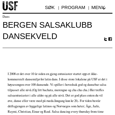
SØK
PROGRAM
MENY
Dans
BERGEN SALSAKLUBB
DANSEKVELD
Tw
Fa
itte
ceb
r
oo
k
I 2008 er det over 10 år siden en gjeng entusiaster startet opp et ikke-
kommersielt dansemiljø for latin dans. I disse store lokalene på USF er det i
høysesongen over 100 dansende. Vi spiller i hovedsak god og dansebar salsa
tilpasset alle nivå.(Og litt bachata, merengue og cha cha cha.) Her treffes
salsaentusiaster i alle aldre og på alle nivå. Det er god plass enten du vil
øve, danse eller være med på rueda.Inngang kun kr 20,- For tiden består
driftsgjengen av hyggelige latinos og Norvuegos som heter; Åge, Jarle,
Raymi, Christian, Einar og Raul. Salsa dancing every thursday from time