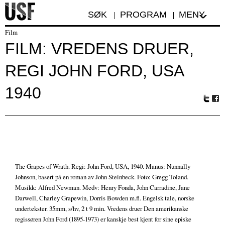
SØK
PROGRAM
MENY
Film
FILM: VREDENS DRUER,
REGI JOHN FORD, USA
1940
Tw
Fa
itte
ceb
r
oo
k
The Grapes of Wrath. Regi: John Ford, USA, 1940. Manus: Nunnally
Johnson, basert på en roman av John Steinbeck. Foto: Gregg Toland.
Musikk: Alfred Newman. Medv: Henry Fonda, John Carradine, Jane
Darwell, Charley Grapewin, Dorris Bowden m.fl. Engelsk tale, norske
undertekster. 35mm, s/hv, 2 t 9 min. Vredens druer Den amerikanske
regissøren John Ford (1895-1973) er kanskje best kjent for sine episke