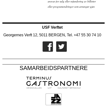
ansvar for salg eller refundering av billetter
eller programendringer som arrangør gjør.
USF Verftet
Georgernes Verft 12, 5011 BERGEN, Tel. +47 55 30 74 10
SAMARBEIDSPARTNERE