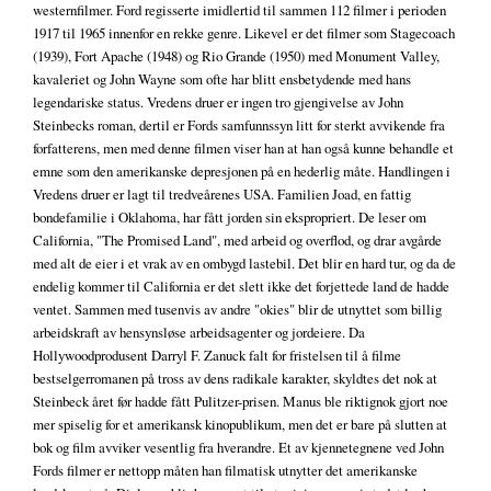
westernfilmer. Ford regisserte imidlertid til sammen 112 filmer i perioden
1917 til 1965 innenfor en rekke genre. Likevel er det filmer som Stagecoach
(1939), Fort Apache (1948) og Rio Grande (1950) med Monument Valley,
kavaleriet og John Wayne som ofte har blitt ensbetydende med hans
legendariske status. Vredens druer er ingen tro gjengivelse av John
Steinbecks roman, dertil er Fords samfunnssyn litt for sterkt avvikende fra
forfatterens, men med denne filmen viser han at han også kunne behandle et
emne som den amerikanske depresjonen på en hederlig måte. Handlingen i
Vredens druer er lagt til tredveårenes USA. Familien Joad, en fattig
bondefamilie i Oklahoma, har fått jorden sin ekspropriert. De leser om
California, "The Promised Land", med arbeid og overflod, og drar avgårde
med alt de eier i et vrak av en ombygd lastebil. Det blir en hard tur, og da de
endelig kommer til California er det slett ikke det forjettede land de hadde
ventet. Sammen med tusenvis av andre "okies" blir de utnyttet som billig
arbeidskraft av hensynsløse arbeidsagenter og jordeiere. Da
Hollywoodprodusent Darryl F. Zanuck falt for fristelsen til å filme
bestselgerromanen på tross av dens radikale karakter, skyldtes det nok at
Steinbeck året før hadde fått Pulitzer-prisen. Manus ble riktignok gjort noe
mer spiselig for et amerikansk kinopublikum, men det er bare på slutten at
bok og film avviker vesentlig fra hverandre. Et av kjennetegnene ved John
Fords filmer er nettopp måten han filmatisk utnytter det amerikanske