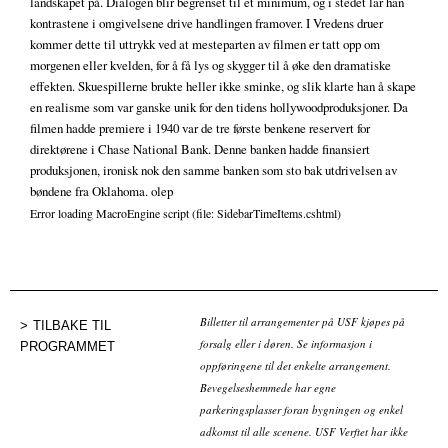
landskapet på. Dialogen blir begrenset til et minimum, og i stedet lar han
kontrastene i omgivelsene drive handlingen framover. I Vredens druer
kommer dette til uttrykk ved at mesteparten av filmen er tatt opp om
morgenen eller kvelden, for å få lys og skygger til å øke den dramatiske
effekten. Skuespillerne brukte heller ikke sminke, og slik klarte han å skape
en realisme som var ganske unik for den tidens hollywoodproduksjoner. Da
filmen hadde premiere i 1940 var de tre første benkene reservert for
direktørene i Chase National Bank. Denne banken hadde finansiert
produksjonen, ironisk nok den samme banken som sto bak utdrivelsen av
bøndene fra Oklahoma. olep
Error loading MacroEngine script (file: SidebarTimeItems.cshtml)
Billetter til arrangementer på USF kjøpes på
TILBAKE TIL
forsalg eller i døren. Se informasjon i
PROGRAMMET
oppføringene til det enkelte arrangement.
Bevegelseshemmede har egne
parkeringsplasser foran bygningen og enkel
adkomst til alle scenene. USF Verftet har ikke