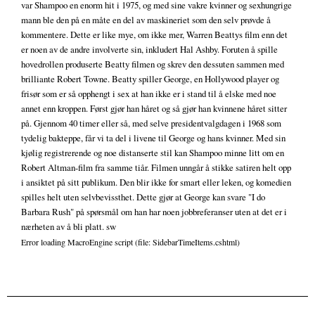
var Shampoo en enorm hit i 1975, og med sine vakre kvinner og sexhungrige
mann ble den på en måte en del av maskineriet som den selv prøvde å
kommentere. Dette er like mye, om ikke mer, Warren Beattys film enn det
er noen av de andre involverte sin, inkludert Hal Ashby. Foruten å spille
hovedrollen produserte Beatty filmen og skrev den dessuten sammen med
brilliante Robert Towne. Beatty spiller George, en Hollywood player og
frisør som er så opphengt i sex at han ikke er i stand til å elske med noe
annet enn kroppen. Først gjør han håret og så gjør han kvinnene håret sitter
på. Gjennom 40 timer eller så, med selve presidentvalgdagen i 1968 som
tydelig bakteppe, får vi ta del i livene til George og hans kvinner. Med sin
kjølig registrerende og noe distanserte stil kan Shampoo minne litt om en
Robert Altman-film fra samme tiår. Filmen unngår å stikke satiren helt opp
i ansiktet på sitt publikum. Den blir ikke for smart eller leken, og komedien
spilles helt uten selvbevissthet. Dette gjør at George kan svare "I do
Barbara Rush" på spørsmål om han har noen jobbreferanser uten at det er i
nærheten av å bli platt. sw
Error loading MacroEngine script (file: SidebarTimeItems.cshtml)