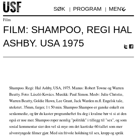
SØK
PROGRAM
MENY
Film
FILM: SHAMPOO, REGI HAL
ASHBY. USA 1975
Tw
Fa
itte
ceb
r
oo
k
Shampoo. Regi: Hal Ashby, USA, 1975. Manus: Robert Towne og Warren
Beatty. Foto: László Kovács. Musikk: Paul Simon. Medv: Julie Christie,
Warren Beatty, Goldie Hawn, Lee Grant, Jack Warden m.fl. Engelsk tale,
utekstet. 35mm, farger, 1 t 50 min. Shampoo Shampoo er ganske enkelt en
sexkomedie, og før du kaster programheftet fra deg i kvalme bør vi si at den
også er noe mer. Shampoo roper nemlig "politikk" i tillegg til "sex", og som
sosial kommentar sier den vel så mye om det kaotiske 60-tallet som mer
alvorstyngede filmer gjør. Med sin frivole holdning til sex, kropp og språk