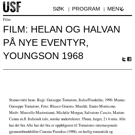
SØK
PROGRAM
MENY
Film
FILM: HELAN OG HALVAN
PÅ NYE EVENTYR,
YOUNGSON 1968
Tw
Fa
itte
ceb
r
oo
k
Stanno tutti bene. Regi: Guiseppe Tornatore, Italia/Frankrike, 1990. Manus:
Guiseppe Tornatore. Foto: Blasco Giurato. Musikk: Ennio Morricone.
Medv: Marcello Mastroianni, Michèle Morgan, Salvatore Cascio, Marino
Cenna m.fl. Italiensk tale, norske undertekster. 35mm, farger, 2 t 6 min. Alle
har det bra Alle har det bra er oppfølgeren til Tornatores internasjonale
gjennombruddsfilm Cinema Paradiso (1988), en herlig romantisk og