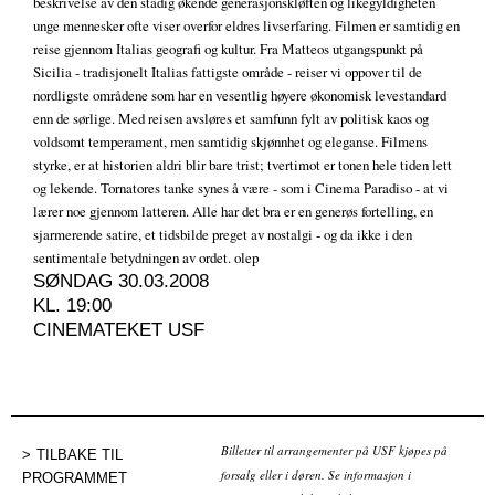
beskrivelse av den stadig økende generasjonskløften og likegyldigheten
unge mennesker ofte viser overfor eldres livserfaring. Filmen er samtidig en
reise gjennom Italias geografi og kultur. Fra Matteos utgangspunkt på
Sicilia - tradisjonelt Italias fattigste område - reiser vi oppover til de
nordligste områdene som har en vesentlig høyere økonomisk levestandard
enn de sørlige. Med reisen avsløres et samfunn fylt av politisk kaos og
voldsomt temperament, men samtidig skjønnhet og eleganse. Filmens
styrke, er at historien aldri blir bare trist; tvertimot er tonen hele tiden lett
og lekende. Tornatores tanke synes å være - som i Cinema Paradiso - at vi
lærer noe gjennom latteren. Alle har det bra er en generøs fortelling, en
sjarmerende satire, et tidsbilde preget av nostalgi - og da ikke i den
sentimentale betydningen av ordet. olep
SØNDAG 30.03.2008
KL. 19:00
CINEMATEKET USF
Billetter til arrangementer på USF kjøpes på
TILBAKE TIL
forsalg eller i døren. Se informasjon i
PROGRAMMET