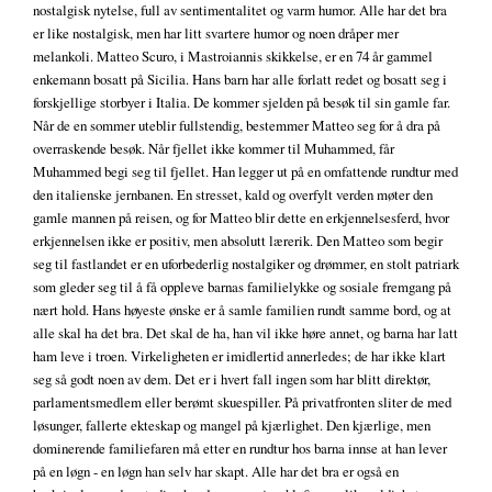
nostalgisk nytelse, full av sentimentalitet og varm humor. Alle har det bra
er like nostalgisk, men har litt svartere humor og noen dråper mer
melankoli. Matteo Scuro, i Mastroiannis skikkelse, er en 74 år gammel
enkemann bosatt på Sicilia. Hans barn har alle forlatt redet og bosatt seg i
forskjellige storbyer i Italia. De kommer sjelden på besøk til sin gamle far.
Når de en sommer uteblir fullstendig, bestemmer Matteo seg for å dra på
overraskende besøk. Når fjellet ikke kommer til Muhammed, får
Muhammed begi seg til fjellet. Han legger ut på en omfattende rundtur med
den italienske jernbanen. En stresset, kald og overfylt verden møter den
gamle mannen på reisen, og for Matteo blir dette en erkjennelsesferd, hvor
erkjennelsen ikke er positiv, men absolutt lærerik. Den Matteo som begir
seg til fastlandet er en uforbederlig nostalgiker og drømmer, en stolt patriark
som gleder seg til å få oppleve barnas familielykke og sosiale fremgang på
nært hold. Hans høyeste ønske er å samle familien rundt samme bord, og at
alle skal ha det bra. Det skal de ha, han vil ikke høre annet, og barna har latt
ham leve i troen. Virkeligheten er imidlertid annerledes; de har ikke klart
seg så godt noen av dem. Det er i hvert fall ingen som har blitt direktør,
parlamentsmedlem eller berømt skuespiller. På privatfronten sliter de med
løsunger, fallerte ekteskap og mangel på kjærlighet. Den kjærlige, men
dominerende familiefaren må etter en rundtur hos barna innse at han lever
på en løgn - en løgn han selv har skapt. Alle har det bra er også en