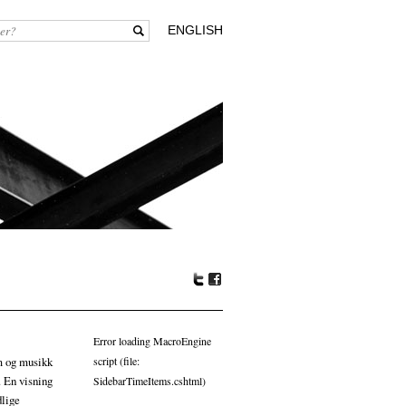
ENGLISH
Tw
Fa
itte
ceb
r
oo
Error loading MacroEngine
k
m og musikk
script (file:
 En visning
SidebarTimeItems.cshtml)
dlige