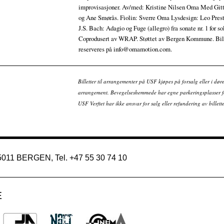
improvisasjoner. Av/med: Kristine Nilsen Oma Med Git
og Ane Smørås. Fiolin: Sverre Oma Lysdesign: Leo Pres
J.S. Bach: Adagio og Fuge (allegro) fra sonate nr. 1 for sol
Coprodusert av WRAP. Støttet av Bergen Kommune. Bill
reserveres på info@omamotion.com.
Billetter til arrangementer på USF kjøpes på forsalg eller i dør
arrangement. Bevegelseshemmede har egne parkeringsplasser fo
USF Verftet har ikke ansvar for salg eller refundering av bille
 5011 BERGEN, Tel. +47 55 30 74 10
E