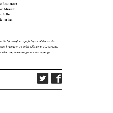
te Bastiansen
ton Musikk:
o fiolin.
etter kan
en. Se informasjon i oppføringene til det enkelte
ran bygningen og enkel adkomst til alle scenene.
tter eller programendringer som arrangør gjør.