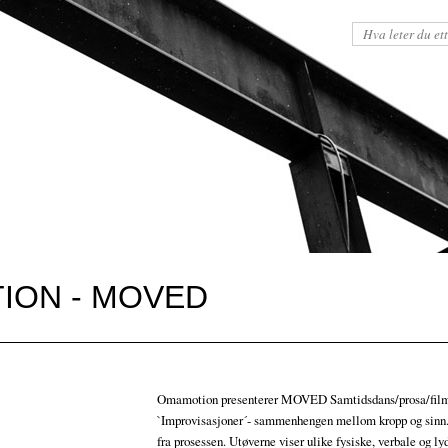
ION - MOVED
Omamotion presenterer MOVED Samtidsdans/prosa/fil
`Improvisasjoner´- sammenhengen mellom kropp og sinn.
fra prosessen. Utøverne viser ulike fysiske, verbale og ly