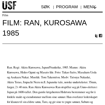
SØK
PROGRAM
MENY
Film
FILM: RAN, KUROSAWA
1985
Tw
Fa
itte
ceb
r
oo
k
Ran. Regi: Akira Kurosawa, Japan/Frankrike, 1985. Manus: Akira
Kurosawa, Hideo Oguni og Masato Ide. Foto: Takao Saito, Masaharu Ueda
og Asakazu Nakai. Musikk: Toru Takemitsu. Medv: Tatsuya Nakadai,
Akira Terao, Jinpachi Nezu m.fl. Japanske tale, norske undertekster. 35mm,
farger, 2 t 40 min. Ran Akira Kurosawas Ran utspiller seg på Unno-sletten i
Japan på 1600-tallet. Den gamle krigsherren Hidetora bestemmer seg for å
fordele makt og eiendommer mellom sine sønner. Han overlater lederskapet
for klanen til sin eldste sønn, Taro, og gir sine to yngre sønner, Saburo og