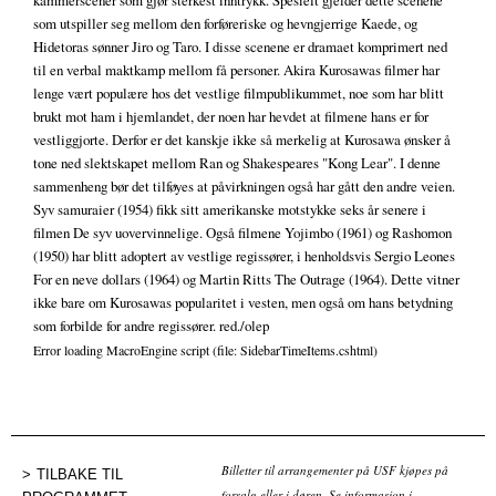
kammerscener som gjør sterkest inntrykk. Spesielt gjelder dette scenene
som utspiller seg mellom den forføreriske og hevngjerrige Kaede, og
Hidetoras sønner Jiro og Taro. I disse scenene er dramaet komprimert ned
til en verbal maktkamp mellom få personer. Akira Kurosawas filmer har
lenge vært populære hos det vestlige filmpublikummet, noe som har blitt
brukt mot ham i hjemlandet, der noen har hevdet at filmene hans er for
vestliggjorte. Derfor er det kanskje ikke så merkelig at Kurosawa ønsker å
tone ned slektskapet mellom Ran og Shakespeares "Kong Lear". I denne
sammenheng bør det tilføyes at påvirkningen også har gått den andre veien.
Syv samuraier (1954) fikk sitt amerikanske motstykke seks år senere i
filmen De syv uovervinnelige. Også filmene Yojimbo (1961) og Rashomon
(1950) har blitt adoptert av vestlige regissører, i henholdsvis Sergio Leones
For en neve dollars (1964) og Martin Ritts The Outrage (1964). Dette vitner
ikke bare om Kurosawas popularitet i vesten, men også om hans betydning
som forbilde for andre regissører. red./olep
Error loading MacroEngine script (file: SidebarTimeItems.cshtml)
Billetter til arrangementer på USF kjøpes på
TILBAKE TIL
forsalg eller i døren. Se informasjon i