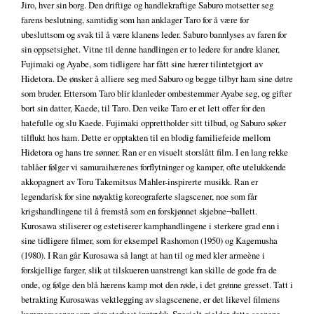
Jiro, hver sin borg. Den driftige og handlekraftige Saburo motsetter seg
farens beslutning, samtidig som han anklager Taro for å være for
ubesluttsom og svak til å være klanens leder. Saburo bannlyses av faren for
sin oppsetsighet. Vitne til denne handlingen er to ledere for andre klaner,
Fujimaki og Ayabe, som tidligere har fått sine hærer tilintetgjort av
Hidetora. De ønsker å alliere seg med Saburo og begge tilbyr ham sine døtre
som bruder. Ettersom Taro blir klanleder ombestemmer Ayabe seg, og gifter
bort sin datter, Kaede, til Taro. Den veike Taro er et lett offer for den
hatefulle og slu Kaede. Fujimaki opprettholder sitt tilbud, og Saburo søker
tilflukt hos ham. Dette er opptakten til en blodig familiefeide mellom
Hidetora og hans tre sønner. Ran er en visuelt storslått film. I en lang rekke
tablåer følger vi samuraihærenes forflytninger og kamper, ofte utelukkende
akkopagnert av Toru Takemitsus Mahler-inspirerte musikk. Ran er
legendarisk for sine nøyaktig koreograferte slagscener, noe som får
krigshandlingene til å fremstå som en forskjønnet skjebne¬ballett.
Kurosawa stiliserer og estetiserer kamphandlingene i sterkere grad enn i
sine tidligere filmer, som for eksempel Rashomon (1950) og Kagemusha
(1980). I Ran går Kurosawa så langt at han til og med kler armeène i
forskjellige farger, slik at tilskueren uanstrengt kan skille de gode fra de
onde, og følge den blå hærens kamp mot den røde, i det grønne gresset. Tatt i
betrakting Kurosawas vektlegging av slagscenene, er det likevel filmens