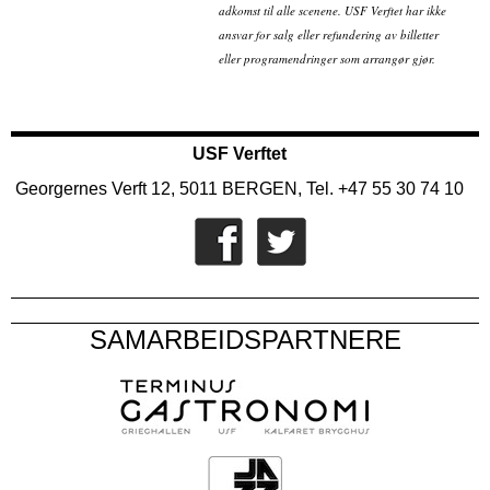
adkomst til alle scenene. USF Verftet har ikke
ansvar for salg eller refundering av billetter
eller programendringer som arrangør gjør.
USF Verftet
Georgernes Verft 12, 5011 BERGEN, Tel. +47 55 30 74 10
SAMARBEIDSPARTNERE