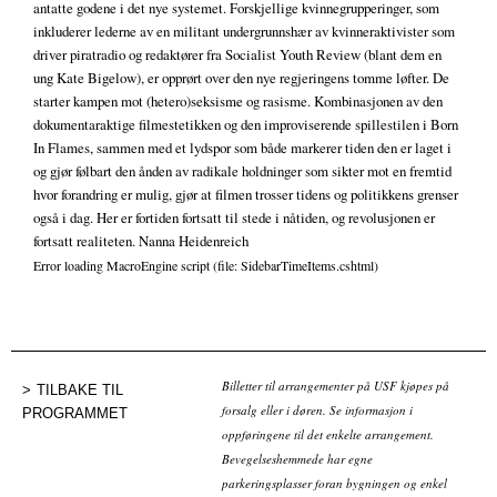
antatte godene i det nye systemet. Forskjellige kvinnegrupperinger, som
inkluderer lederne av en militant undergrunnshær av kvinneraktivister som
driver piratradio og redaktører fra Socialist Youth Review (blant dem en
ung Kate Bigelow), er opprørt over den nye regjeringens tomme løfter. De
starter kampen mot (hetero)seksisme og rasisme. Kombinasjonen av den
dokumentaraktige filmestetikken og den improviserende spillestilen i Born
In Flames, sammen med et lydspor som både markerer tiden den er laget i
og gjør følbart den ånden av radikale holdninger som sikter mot en fremtid
hvor forandring er mulig, gjør at filmen trosser tidens og politikkens grenser
også i dag. Her er fortiden fortsatt til stede i nåtiden, og revolusjonen er
fortsatt realiteten. Nanna Heidenreich
Error loading MacroEngine script (file: SidebarTimeItems.cshtml)
Billetter til arrangementer på USF kjøpes på
TILBAKE TIL
forsalg eller i døren. Se informasjon i
PROGRAMMET
oppføringene til det enkelte arrangement.
Bevegelseshemmede har egne
parkeringsplasser foran bygningen og enkel