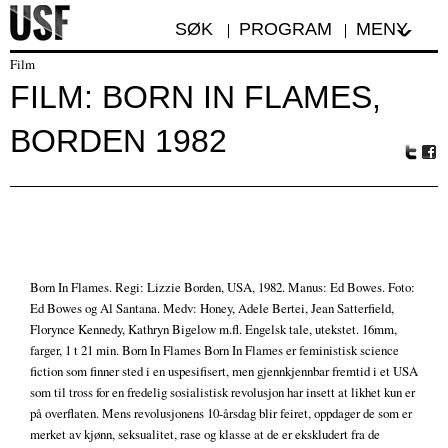
SØK
PROGRAM
MENY
Film
FILM: BORN IN FLAMES,
BORDEN 1982
Tw
Fa
itte
ceb
r
oo
k
Born In Flames. Regi: Lizzie Borden, USA, 1982. Manus: Ed Bowes. Foto:
Ed Bowes og Al Santana. Medv: Honey, Adele Bertei, Jean Satterfield,
Florynce Kennedy, Kathryn Bigelow m.fl. Engelsk tale, utekstet. 16mm,
farger, 1 t 21 min. Born In Flames Born In Flames er feministisk science
fiction som finner sted i en uspesifisert, men gjennkjennbar fremtid i et USA
som til tross for en fredelig sosialistisk revolusjon har insett at likhet kun er
på overflaten. Mens revolusjonens 10-årsdag blir feiret, oppdager de som er
merket av kjønn, seksualitet, rase og klasse at de er ekskludert fra de