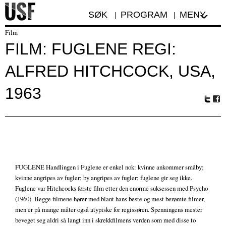
SØK
PROGRAM
MENY
Film
FILM: FUGLENE REGI:
ALFRED HITCHCOCK, USA,
1963
Tw
Fa
itte
ceb
r
oo
k
FUGLENE Handlingen i Fuglene er enkel nok: kvinne ankommer småby;
kvinne angripes av fugler; by angripes av fugler; fuglene gir seg ikke.
Fuglene var Hitchcocks første film etter den enorme suksessen med Psycho
(1960). Begge filmene hører med blant hans beste og mest berømte filmer,
men er på mange måter også atypiske for regissøren. Spenningens mester
beveget seg aldri så langt inn i skrekkfilmens verden som med disse to