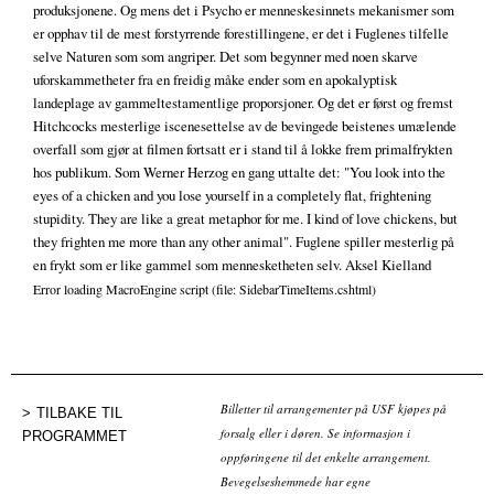
produksjonene. Og mens det i Psycho er menneskesinnets mekanismer som
er opphav til de mest forstyrrende forestillingene, er det i Fuglenes tilfelle
selve Naturen som som angriper. Det som begynner med noen skarve
uforskammetheter fra en freidig måke ender som en apokalyptisk
landeplage av gammeltestamentlige proporsjoner. Og det er først og fremst
Hitchcocks mesterlige iscenesettelse av de bevingede beistenes umælende
overfall som gjør at filmen fortsatt er i stand til å lokke frem primalfrykten
hos publikum. Som Werner Herzog en gang uttalte det: "You look into the
eyes of a chicken and you lose yourself in a completely flat, frightening
stupidity. They are like a great metaphor for me. I kind of love chickens, but
they frighten me more than any other animal". Fuglene spiller mesterlig på
en frykt som er like gammel som mennesketheten selv. Aksel Kielland
Error loading MacroEngine script (file: SidebarTimeItems.cshtml)
Billetter til arrangementer på USF kjøpes på
TILBAKE TIL
forsalg eller i døren. Se informasjon i
PROGRAMMET
oppføringene til det enkelte arrangement.
Bevegelseshemmede har egne