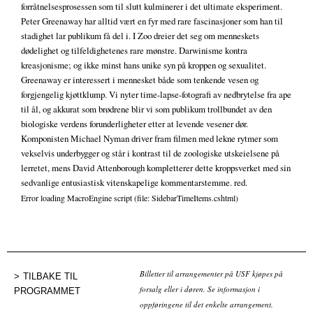
forråtnelsesprosessen som til slutt kulminerer i det ultimate eksperiment.
Peter Greenaway har alltid vært en fyr med rare fascinasjoner som han til
stadighet lar publikum få del i. I Zoo dreier det seg om menneskets
dødelighet og tilfeldighetenes rare mønstre. Darwinisme kontra
kreasjonisme; og ikke minst hans unike syn på kroppen og sexualitet.
Greenaway er interessert i mennesket både som tenkende vesen og
forgjengelig kjøttklump. Vi nyter time-lapse-fotografi av nedbrytelse fra ape
til ål, og akkurat som brødrene blir vi som publikum trollbundet av den
biologiske verdens forunderligheter etter at levende vesener dør.
Komponisten Michael Nyman driver fram filmen med lekne rytmer som
vekselvis underbygger og står i kontrast til de zoologiske utskeielsene på
lerretet, mens David Attenborough kompletterer dette kroppsverket med sin
sedvanlige entusiastisk vitenskapelige kommentarstemme. red.
Error loading MacroEngine script (file: SidebarTimeItems.cshtml)
Billetter til arrangementer på USF kjøpes på
TILBAKE TIL
forsalg eller i døren. Se informasjon i
PROGRAMMET
oppføringene til det enkelte arrangement.