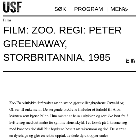
SØK
PROGRAM
MENY
Film
FILM: ZOO. REGI: PETER
GREENAWAY,
STORBRITANNIA, 1985
Tw
Fa
itte
ceb
r
oo
k
Zoo En bilulykke forårsaket av en svane gjør tvillingbrødrene Oswald og
Oliver til enkemenn. De sørgende brødrene innleder et forhold til Alba,
kvinnen som kjørte bilen. Hun mistet et bein i ulykken og ser ikke bort fra å
kvitte seg med det andre for symmetriens skyld. I et forsøk på å forsone seg
med konenes dødsfall blir brødrene besatt av taksonomi og død. De starter
en dyrehage og gjør en rekke opptak av døde dyrekropper under