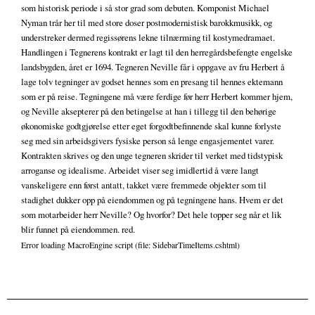
som historisk periode i så stor grad som debuten. Komponist Michael
Nyman trår her til med store doser postmodernistisk barokkmusikk, og
understreker dermed regissørens lekne tilnærming til kostymedramaet.
Handlingen i Tegnerens kontrakt er lagt til den herregårdsbefengte engelske
landsbygden, året er 1694. Tegneren Neville får i oppgave av fru Herbert å
lage tolv tegninger av godset hennes som en presang til hennes ektemann
som er på reise. Tegningene må være ferdige før herr Herbert kommer hjem,
og Neville aksepterer på den betingelse at han i tillegg til den behørige
økonomiske godtgjørelse etter eget forgodtbefinnende skal kunne forlyste
seg med sin arbeidsgivers fysiske person så lenge engasjementet varer.
Kontrakten skrives og den unge tegneren skrider til verket med tidstypisk
arroganse og idealisme. Arbeidet viser seg imidlertid å være langt
vanskeligere enn først antatt, takket være fremmede objekter som til
stadighet dukker opp på eiendommen og på tegningene hans. Hvem er det
som motarbeider herr Neville? Og hvorfor? Det hele topper seg når et lik
blir funnet på eiendommen. red.
Error loading MacroEngine script (file: SidebarTimeItems.cshtml)