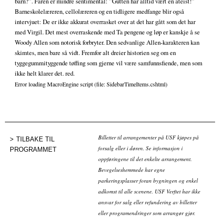
barn?”. Faren er mindre sentimental: ”Gutten har alltid vært en ateist!”
Barneskolelæreren, cellolæreren og en tidligere medfange blir også
intervjuet: De er ikke akkurat overrasket over at det har gått som det har
med Virgil. Det mest overraskende med Ta pengene og løp er kanskje å se
Woody Allen som notorisk forbryter. Den sedvanlige Allen-karakteren kan
skimtes, men bare så vidt. Fremfor alt dreier historien seg om en
tyggegummityggende tøffing som gjerne vil være samfunnsfiende, men som
ikke helt klarer det. red.
Error loading MacroEngine script (file: SidebarTimeItems.cshtml)
Billetter til arrangementer på USF kjøpes på
TILBAKE TIL
forsalg eller i døren. Se informasjon i
PROGRAMMET
oppføringene til det enkelte arrangement.
Bevegelseshemmede har egne
parkeringsplasser foran bygningen og enkel
adkomst til alle scenene. USF Verftet har ikke
ansvar for salg eller refundering av billetter
eller programendringer som arrangør gjør.