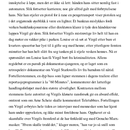
innskytelse å løpe, men det er ikke så lett: hånden hans sitter nemlig fast i
automaten. Slik fortsetter karrieren; noe går alltid galt med forbrytelsene
hans. Når han stjeler en pistol for å rane en pengetransport viser pistolen seg
i det avgjørende øyeblikk å være en lighter. Et bankran mislykkes fordi
verken bankfunksjonærene eller direktøren klarer å tyde den håndskrevne
lappen Virgil gir dem. Slik fortsetter Virgils mistrøstige liv helt til han en
dag møter en vakker pike i parken. Louise er så søt at Virgil etter bare et
kvarters spasertur har lyst til å gifte seg med henne; etter ytterligere femten
minutter har han helt slått fra seg tanken på å stjele vesken hennes. Nå er
spørsmålet om Louise kan få Virgil bort fra kriminaliteten. Allens
regidebut er en parodi på dokumentar-sjangeren, og er laget som en
retrospektiv dokumentar om Virgil Starkwells liv fra barndom til nåtid.
Fortellerstemmen, en dyp bass som ligner stemmen i dagens trailere eller
reportasjeprogrammer à la ”60 Minutes”, kommenterer det latterlige
handlingsforløpet med den største alvorlighet. Kontrasten mellom
stemmens faste autoritet og Virgils klønete ransforsøk gir en absurd effekt,
omtrent som om Arne Scheie skulle kommentert Teletubbies. Fortellingen
om Virgil avbrytes hele tiden av intervjuer med mennesker som har kjent
ham under oppveksten, og ikke minst foreldrene hans. Opphavet er så
skamfulle over Virgils fremferd at de har forkledd seg med Groucho Marx-
masker. ”Hvem skulle trodd det,” klager moren, ”han var jo så snill som