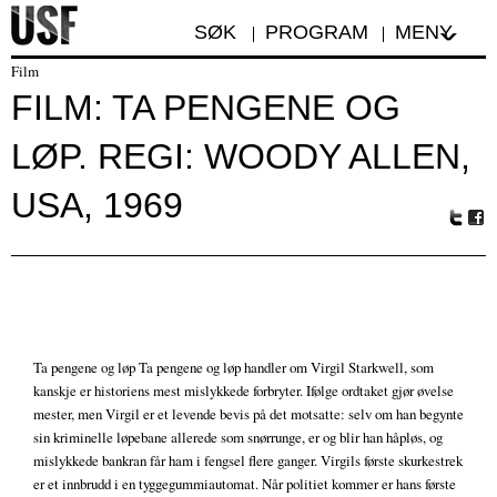
SØK
PROGRAM
MENY
Film
FILM: TA PENGENE OG
LØP. REGI: WOODY ALLEN,
USA, 1969
Tw
Fa
itte
ceb
r
oo
k
Ta pengene og løp Ta pengene og løp handler om Virgil Starkwell, som
kanskje er historiens mest mislykkede forbryter. Ifølge ordtaket gjør øvelse
mester, men Virgil er et levende bevis på det motsatte: selv om han begynte
sin kriminelle løpebane allerede som snørrunge, er og blir han håpløs, og
mislykkede bankran får ham i fengsel flere ganger. Virgils første skurkestrek
er et innbrudd i en tyggegummiautomat. Når politiet kommer er hans første