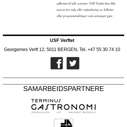
adkomst til alle scenene. USF Verftet har ikke
ansvar for salg eller refundering av billetter
eller programendringer som arrangør gjør.
USF Verftet
Georgernes Verft 12, 5011 BERGEN, Tel. +47 55 30 74 10
SAMARBEIDSPARTNERE