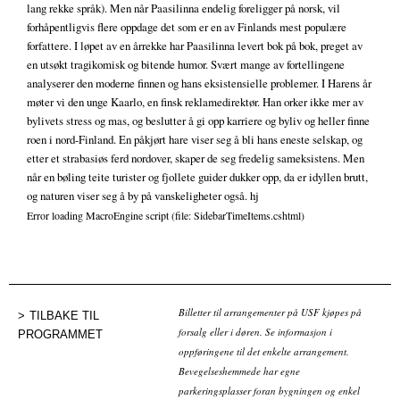
lang rekke språk). Men når Paasilinna endelig foreligger på norsk, vil
forhåpentligvis flere oppdage det som er en av Finlands mest populære
forfattere. I løpet av en årrekke har Paasilinna levert bok på bok, preget av
en utsøkt tragikomisk og bitende humor. Svært mange av fortellingene
analyserer den moderne finnen og hans eksistensielle problemer. I Harens år
møter vi den unge Kaarlo, en finsk reklamedirektør. Han orker ikke mer av
bylivets stress og mas, og beslutter å gi opp karriere og byliv og heller finne
roen i nord-Finland. En påkjørt hare viser seg å bli hans eneste selskap, og
etter et strabasiøs ferd nordover, skaper de seg fredelig sameksistens. Men
når en bøling teite turister og fjollete guider dukker opp, da er idyllen brutt,
og naturen viser seg å by på vanskeligheter også. hj
Error loading MacroEngine script (file: SidebarTimeItems.cshtml)
Billetter til arrangementer på USF kjøpes på
TILBAKE TIL
forsalg eller i døren. Se informasjon i
PROGRAMMET
oppføringene til det enkelte arrangement.
Bevegelseshemmede har egne
parkeringsplasser foran bygningen og enkel