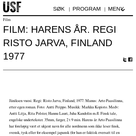
SØK
PROGRAM
MENY
Film
FILM: HARENS ÅR. REGI
RISTO JARVA, FINLAND
1977
Tw
Fa
itte
ceb
r
oo
k
Jäniksen vuosi. Regi: Risto Jarva, Finland, 1977. Manus: Arto Paasilinna,
etter egen roman. Foto: Antti Peippo. Musikk: Markku Kopisto. Medv:
Antti Litja, Rita Polster, Hannu Lauri, Juha Kandolin m.fl. Finsk tale,
engelske undertekster. 35mm, farger, 2 t 9 min. Harens år Arto Paasilinna
har foreløpig vært et ukjent navn for alle nordmenn som ikke leser finsk,
svensk, tysk eller for eksempel japansk (for han er faktisk oversatt til en